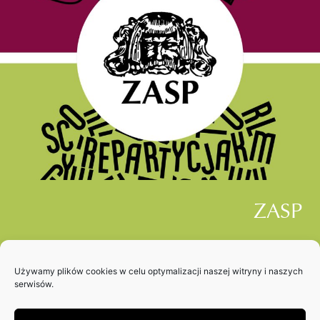
ZASP
OZZ
Używamy plików cookies w celu optymalizacji naszej witryny i naszych
serwisów.
kliknij, aby wejść na stronę