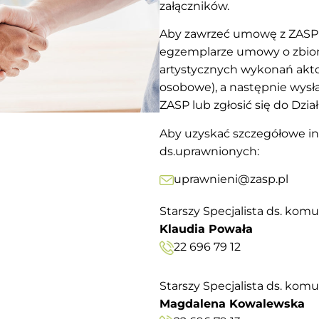
załączników.
Aby zawrzeć umowę z ZASP n
egzemplarze umowy o zbior
artystycznych wykonań aktor
osobowe), a następnie wysła
ZASP 
lub
zgłosić się do Dzi
Aby uzyskać szczegółowe in
ds.uprawnionych:
uprawnieni@zasp.pl
Starszy Specjalista ds. kom
Klaudia Powała
22 696 79 12
Starszy Specjalista ds. kom
Magdalena Kowalewska