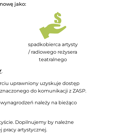
mowę jako:
spadkobierca artysty
/ radiowego reżysera
teatralnego
Y
.
arciu uprawniony uzyskuje dostęp
zeznaczonego do komunikacji z ZASP.
 wynagrodzeń należy na bieżąco
rtyście. Dopilnujemy by należne
 pracy artystycznej.