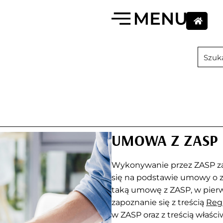
UMOWA Z ZASP
Wykonywanie przez ZASP z
się na podstawie umowy o z
taką umowę z ZASP, w pierw
zapoznanie się z treścią
Regu
w ZASP oraz z treścią właśc