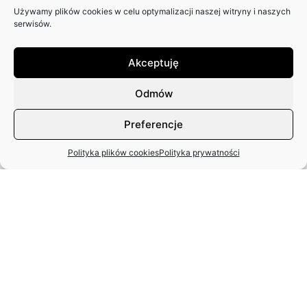
Używamy plików cookies w celu optymalizacji naszej witryny i naszych
serwisów.
Akceptuję
DEBATA “OKRĄGŁY STÓŁ –
Odmów
RÓWNOWAGA INTERESÓW –
WSPÓŁPRACA OZZ I
Preferencje
OPERATORÓW W ERZE
Polityka plików cookies
Polityka prywatności
CYFROWEJ”