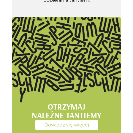
pobierania tantiem.
OTRZYMAJ
NALEŻNE TANTIEMY
Dowiedz się więcej