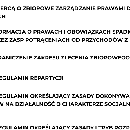
ERCĄ O ZBIOROWE ZARZĄDZANIE PRAWAMI 
CH
NFORMACJA O PRAWACH I OBOWIĄZKACH SPAD
EZ ZASP POTRĄCENIACH OD PRZYCHODÓW Z
GRANICZENIE ZAKRESU ZLECENIA ZBIOROWEG
REGULAMIN REPARTYCJI
- REGULAMIN OKREŚLAJĄCY ZASADY DOKONYW
 NA DZIAŁALNOŚĆ O CHARAKTERZE SOCJALN
 REGULAMIN OKREŚLAJĄCY ZASADY I TRYB RO