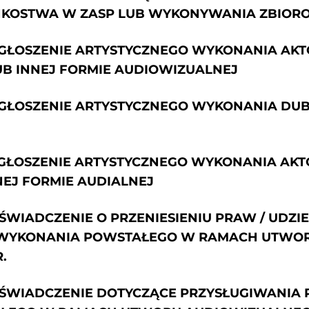
NKOSTWA W ZASP LUB WYKONYWANIA ZBIOR
- ZGŁOSZENIE ARTYSTYCZNEGO WYKONANIA A
B INNEJ FORMIE AUDIOWIZUALNEJ
- ZGŁOSZENIE ARTYSTYCZNEGO WYKONANIA D
 ZGŁOSZENIE ARTYSTYCZNEGO WYKONANIA AKT
EJ FORMIE AUDIALNEJ
OŚWIADCZENIE O PRZENIESIENIU PRAW / UDZI
 WYKONANIA POWSTAŁEGO W RAMACH UTWO
.
 OŚWIADCZENIE DOTYCZĄCE PRZYSŁUGIWANIA