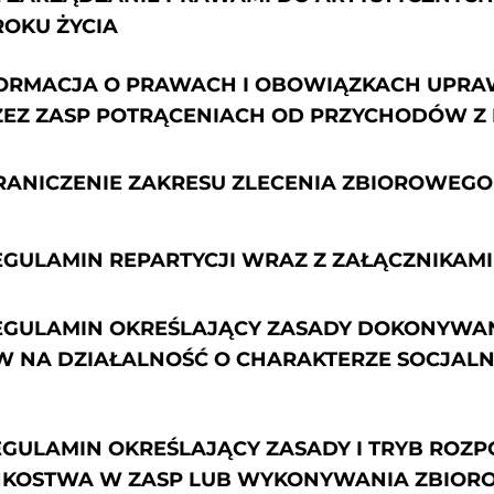
ROKU ŻYCIA
INFORMACJA O PRAWACH I OBOWIĄZKACH UPR
EZ ZASP POTRĄCENIACH OD PRZYCHODÓW Z
GRANICZENIE ZAKRESU ZLECENIA ZBIOROWEG
REGULAMIN REPARTYCJI WRAZ Z ZAŁĄCZNIKAMI
 REGULAMIN OKREŚLAJĄCY ZASADY DOKONYWA
 NA DZIAŁALNOŚĆ O CHARAKTERZE SOCJALN
REGULAMIN OKREŚLAJĄCY ZASADY I TRYB RO
NKOSTWA W ZASP LUB WYKONYWANIA ZBIOR