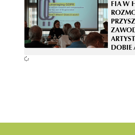
FIA W 
ROZM
PRZYS
ZAWO
ARTYS
DOBIE 