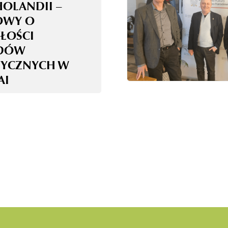
HOLANDII –
OWY O
ZŁOŚCI
DÓW
TYCZNYCH W
AI