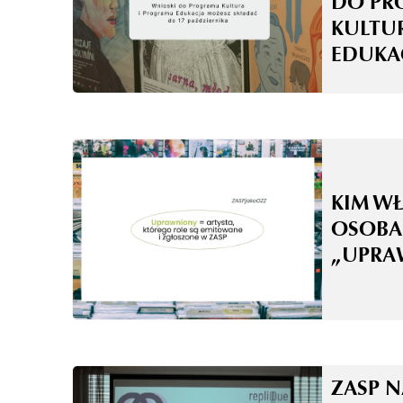
DO PR
KULTU
EDUKA
KIM WŁ
OSOBA
„UPRA
ZASP 