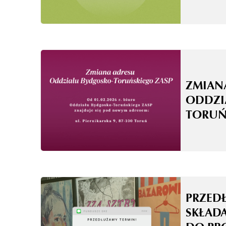
ZMIAN
ODDZI
TORUŃ
PRZED
SKŁAD