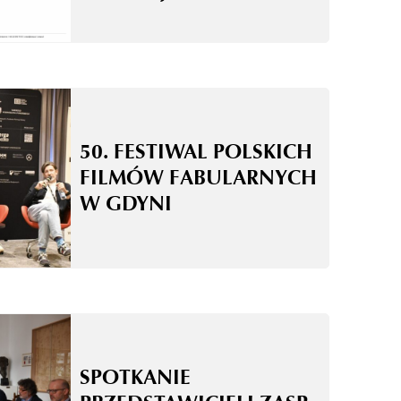
50. FESTIWAL POLSKICH
FILMÓW FABULARNYCH
W GDYNI
SPOTKANIE