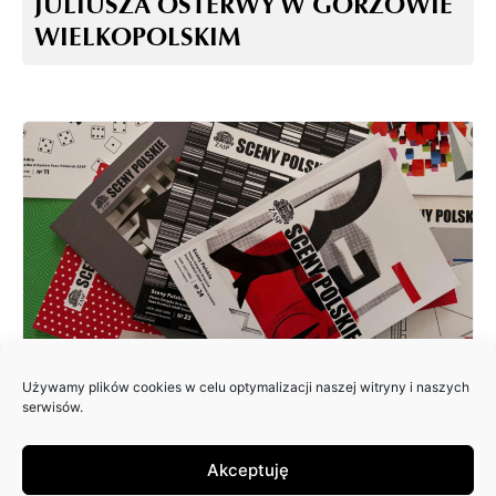
JULIUSZA OSTERWY W GORZOWIE
WIELKOPOLSKIM
Używamy plików cookies w celu optymalizacji naszej witryny i naszych
ZAPRASZAMY DO NADSYŁANIA
serwisów.
ARTYKUŁÓW DO 25. NUMERU
PISMA: SCENY POLSKIE
Akceptuję