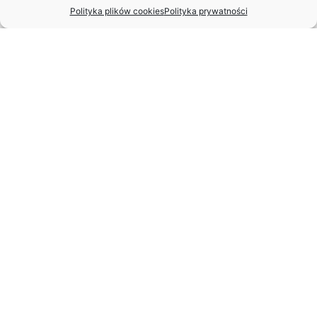
Polityka plików cookies
Polityka prywatności
PATRONAT HONOROWY
GALA BALETOWA L’ ART DE
LA DANSE
Data:
5-6.06.2023
Miasto:
Kraków
więcej informacji