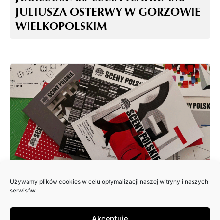
JULIUSZA OSTERWY W GORZOWIE
WIELKOPOLSKIM
Używamy plików cookies w celu optymalizacji naszej witryny i naszych
ZAPRASZAMY DO NADSYŁANIA
serwisów.
ARTYKUŁÓW DO 25. NUMERU
PISMA: SCENY POLSKIE
Akceptuję