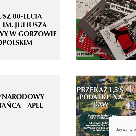
USZ 80-LECIA
 IM. JULIUSZA
WY W GORZOWIE
OPOLSKIM
ZYNARODOWY
TAŃCA – APEL
Używamy pli