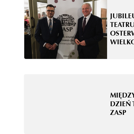
JUBILE
TEATRU
OSTER
WIELK
MIĘD
DZIEŃ 
ZASP