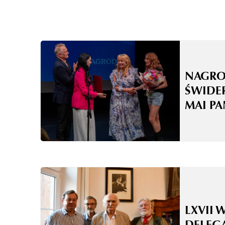
NAGRO
ŚWIDE
MAI P
LXVII 
DELEG