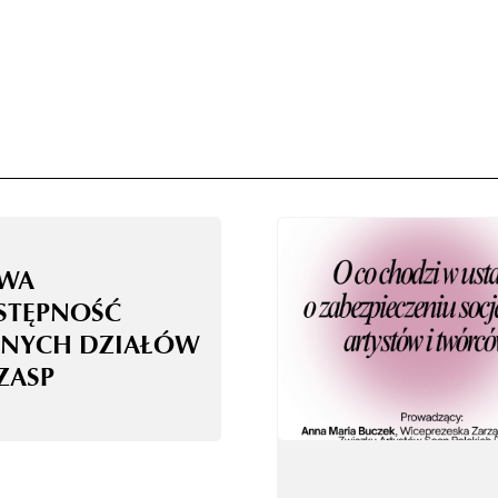
WA
STĘPNOŚĆ
NYCH DZIAŁÓW
ZASP