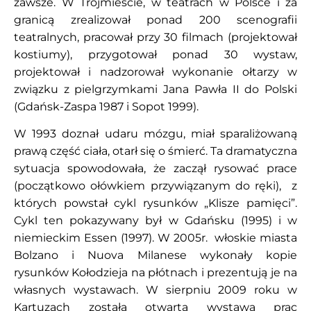
zawsze. W Trójmieście, w teatrach w Polsce i za
granicą zrealizował ponad 200 scenografii
teatralnych, pracował przy 30 filmach (projektował
kostiumy), przygotował ponad 30 wystaw,
projektował i nadzorował wykonanie ołtarzy w
związku z pielgrzymkami Jana Pawła II do Polski
(Gdańsk-Zaspa 1987 i Sopot 1999).
W 1993 doznał udaru mózgu, miał sparaliżowaną
prawą część ciała, otarł się o śmierć. Ta dramatyczna
sytuacja spowodowała, że zaczął rysować prace
(początkowo ołówkiem przywiązanym do ręki), z
których powstał cykl rysunków „Klisze pamięci”.
Cykl ten pokazywany był w Gdańsku (1995) i w
niemieckim Essen (1997). W 2005r. włoskie miasta
Bolzano i Nuova Milanese wykonały kopie
rysunków Kołodzieja na płótnach i prezentują je na
własnych wystawach. W sierpniu 2009 roku w
Kartuzach została otwarta wystawa prac