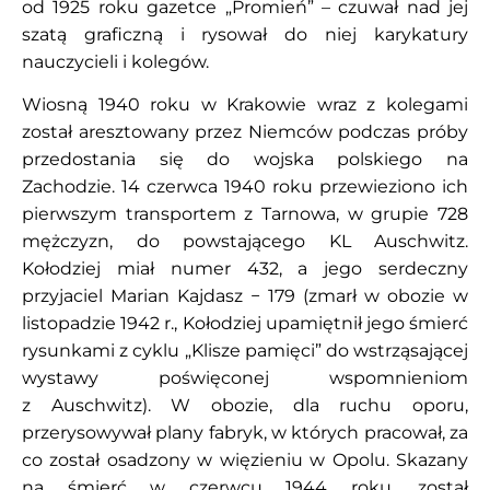
od 1925 roku gazetce „Promień” – czuwał nad jej
szatą graficzną i rysował do niej karykatury
nauczycieli i kolegów.
Wiosną 1940 roku w Krakowie wraz z kolegami
został aresztowany przez Niemców podczas próby
przedostania się do wojska polskiego na
Zachodzie. 14 czerwca 1940 roku przewieziono ich
pierwszym transportem z Tarnowa, w grupie 728
mężczyzn, do powstającego KL Auschwitz.
Kołodziej miał numer 432, a jego serdeczny
przyjaciel Marian Kajdasz − 179 (zmarł w obozie w
listopadzie 1942 r., Kołodziej upamiętnił jego śmierć
rysunkami z cyklu „Klisze pamięci” do wstrząsającej
wystawy poświęconej wspomnieniom
z Auschwitz). W obozie, dla ruchu oporu,
przerysowywał plany fabryk, w których pracował, za
co został osadzony w więzieniu w Opolu. Skazany
na śmierć w czerwcu 1944 roku, został