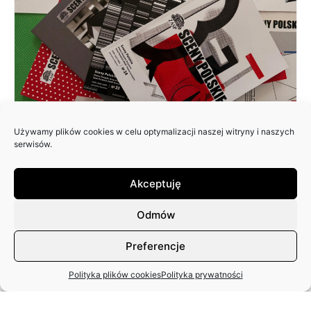
Używamy plików cookies w celu optymalizacji naszej witryny i naszych
ZAPRASZAMY DO NADSYŁANIA
serwisów.
ARTYKUŁÓW DO 25. NUMERU
PISMA: SCENY POLSKIE
Akceptuję
Odmów
Preferencje
Polityka plików cookies
Polityka prywatności