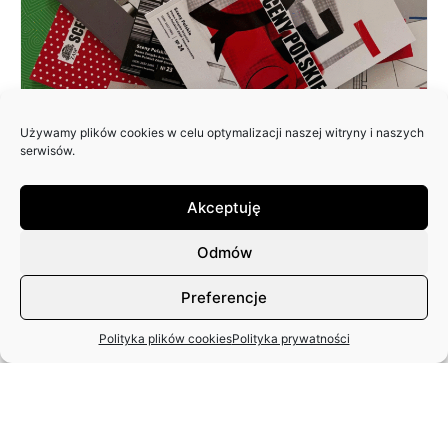
Używamy plików cookies w celu optymalizacji naszej witryny i naszych
ZAPRASZAMY DO NADSYŁANIA
serwisów.
ARTYKUŁÓW DO 25. NUMERU
PISMA: SCENY POLSKIE
Akceptuję
Odmów
Preferencje
Polityka plików cookies
Polityka prywatności
MIĘDZYNARODOWY DZIEŃ TAŃCA
– APEL ZASP