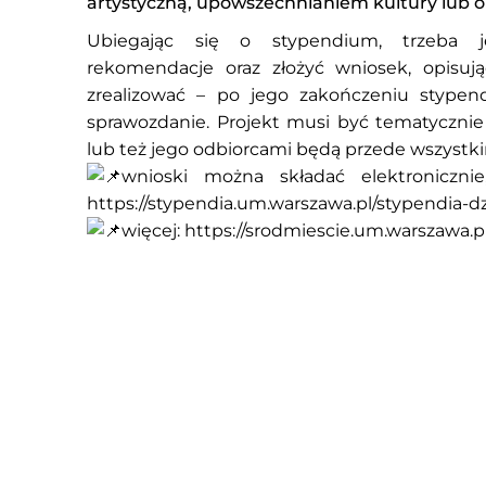
artystyczną, upowszechnianiem kultury lub 
Ubiegając się o stypendium, trzeba j
rekomendacje oraz złożyć wniosek, opisują
zrealizować – po jego zakończeniu stypend
sprawozdanie. Projekt musi być tematyczni
lub też jego odbiorcami będą przede wszystki
wnioski można składać elektronicznie,
https://stypendia.um.warszawa.pl/stypendia-d
więcej:
https://srodmiescie.um.warszawa.p