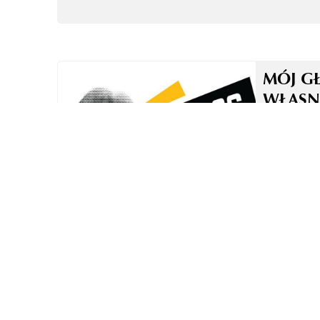
MÓJ G
WŁASN
TO NI
TECHN
ZASADA
W OBR
GŁOSO
DUBBI
LEKTO