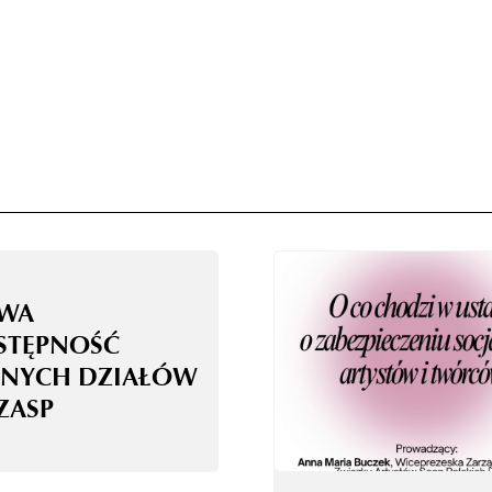
WA
STĘPNOŚĆ
NYCH DZIAŁÓW
ZASP