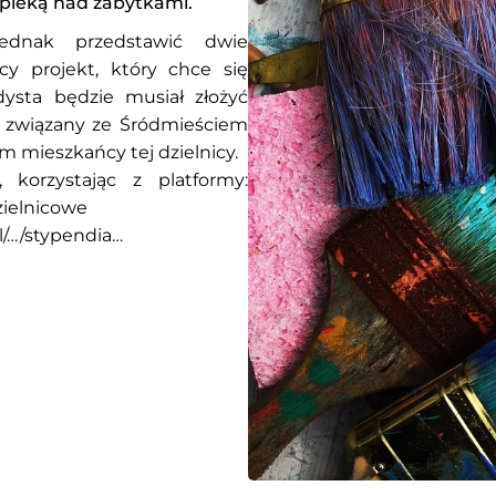
opieką nad zabytkami.
ednak przedstawić dwie
cy projekt, który chce się
ysta będzie musiał złożyć
e związany ze Śródmieściem
m mieszkańcy tej dzielnicy.
 korzystając z platformy:
zielnicowe
l/…/stypendia…