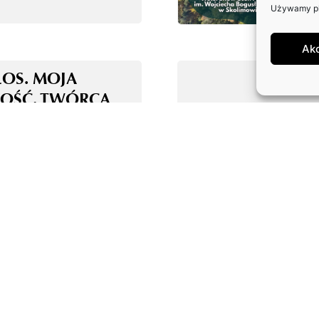
Używamy pli
Ak
ŁOS. MOJA
OŚĆ. TWÓRCA
E ALGORYTM!
OLOGIA AI Z
MI – KOALICJA
ONIE AKTORÓW
WYCH I
NGOWYCH ORAZ
RÓW