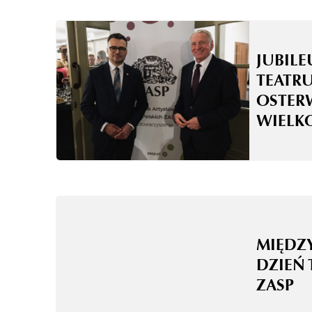
JUBILE
TEATRU
OSTER
WIELK
MIĘD
DZIEŃ 
ZASP