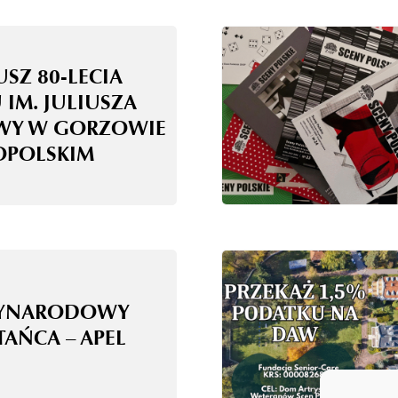
USZ 80-LECIA
 IM. JULIUSZA
WY W GORZOWIE
OPOLSKIM
ZYNARODOWY
TAŃCA – APEL