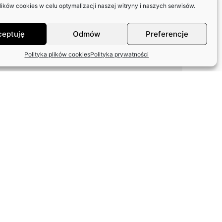
ków cookies w celu optymalizacji naszej witryny i naszych serwisów.
ceptuję
Odmów
Preferencje
Polityka plików cookies
Polityka prywatności
ODPOWIEDŹ ZASP W
SPRAWIE FUNDACJI
ARTYSTÓW
WETERANÓW SCEN
POLSKICH