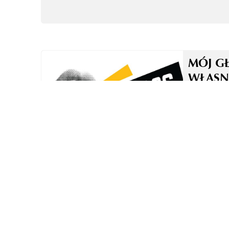
MÓJ G
WŁASN
TO NI
TECHN
ZASADA
W OBR
GŁOSO
DUBBI
LEKTO