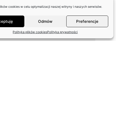
SKOLIMOWIE
ków cookies w celu optymalizacji naszej witryny i naszych serwisów.
ceptuję
Odmów
Preferencje
Polityka plików cookies
Polityka prywatności
ODPOWIEDŹ ZASP W
SPRAWIE FUNDACJI
ARTYSTÓW
WETERANÓW SCEN
POLSKICH