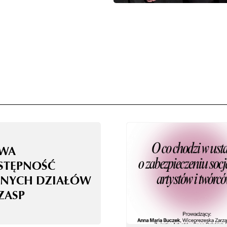
WA
STĘPNOŚĆ
NYCH DZIAŁÓW
ZASP