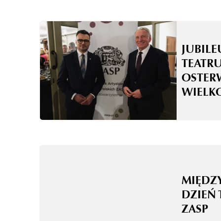
JUBILE
TEATRU
OSTER
WIELK
MIĘD
DZIEŃ 
ZASP