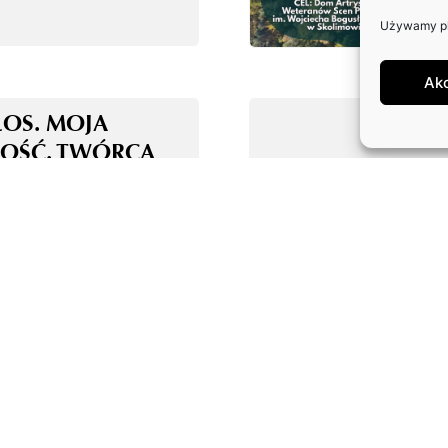
Używamy pli
Ak
ŁOS. MOJA
OŚĆ. TWÓRCA
E ALGORYTM!
OLOGIA AI Z
MI – KOALICJA
ONIE AKTORÓW
WYCH I
NGOWYCH ORAZ
RÓW