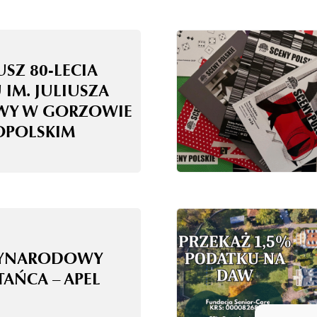
USZ 80-LECIA
 IM. JULIUSZA
WY W GORZOWIE
OPOLSKIM
ZYNARODOWY
TAŃCA – APEL