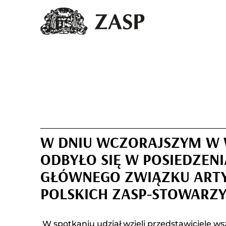
W DNIU WCZORAJSZYM W
ODBYŁO SIĘ W POSIEDZEN
GŁÓWNEGO ZWIĄZKU ART
POLSKICH ZASP­-STOWARZY
W spotkaniu udział wzięli przedstawiciele wsz