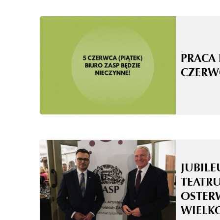
PRACA 
CZERW
JUBILE
TEATRU
OSTER
WIELK