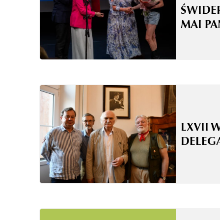
ŚWIDE
MAI P
LXVII 
DELEG