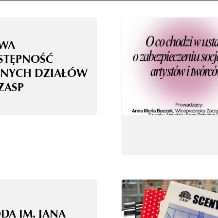
WA
STĘPNOŚĆ
NYCH DZIAŁÓW
ZASP
DA IM. JANA