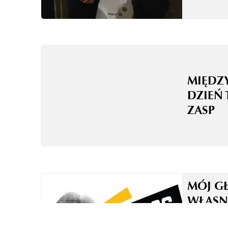
MIĘD
DZIEŃ 
ZASP
MÓJ G
WŁASN
TO NI