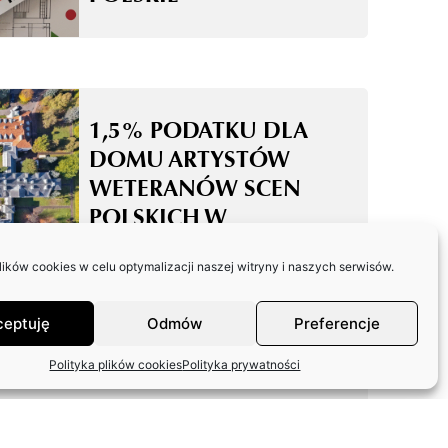
1,5% PODATKU DLA
DOMU ARTYSTÓW
WETERANÓW SCEN
POLSKICH W
SKOLIMOWIE
ków cookies w celu optymalizacji naszej witryny i naszych serwisów.
ceptuję
Odmów
Preferencje
Polityka plików cookies
Polityka prywatności
ODPOWIEDŹ ZASP W
SPRAWIE FUNDACJI
ARTYSTÓW