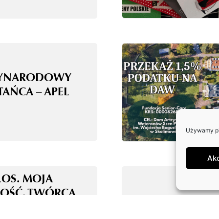
ZYNARODOWY
TAŃCA – APEL
Używamy pli
Ak
ŁOS. MOJA
OŚĆ. TWÓRCA
E ALGORYTM!