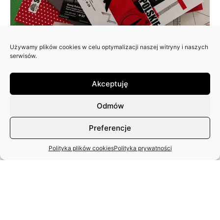
Używamy plików cookies w celu optymalizacji naszej witryny i naszych
ZAPRASZAMY DO NADSYŁANIA
serwisów.
ARTYKUŁÓW DO 25. NUMERU
PISMA: SCENY POLSKIE
Akceptuję
Odmów
Preferencje
Polityka plików cookies
Polityka prywatności
MIĘDZYNARODOWY DZIEŃ TAŃCA
– APEL ZASP