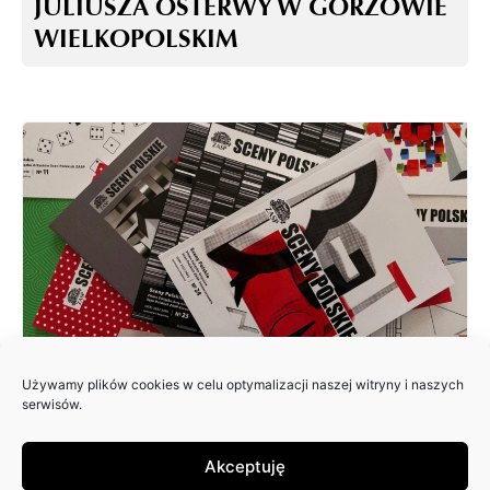
JULIUSZA OSTERWY W GORZOWIE
WIELKOPOLSKIM
Używamy plików cookies w celu optymalizacji naszej witryny i naszych
ZAPRASZAMY DO NADSYŁANIA
serwisów.
ARTYKUŁÓW DO 25. NUMERU
PISMA: SCENY POLSKIE
Akceptuję