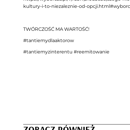
kultury-i-to-niezaleznie-od-opcji.html#wybor
TWÓRCZOŚĆ MA WARTOŚĆ!
#tantiemydlaaktorow
#tantiemyzinterentu #reemitowanie
ZOBACZ RÓWNIEŻ