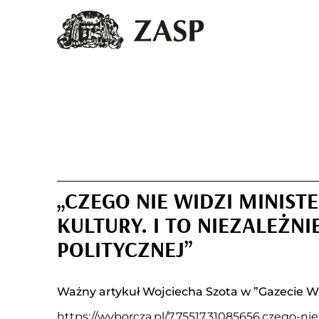
„CZEGO NIE WIDZI MINIS
KULTURY. I TO NIEZALEŻNI
POLITYCZNEJ”
Ważny artykuł Wojciecha Szota w ”Gazecie W
https://wyborcza.pl/7,75517,31085656,czego-ni