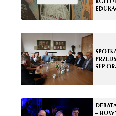
KULTU
EDUKA
SPOTK
PRZEDS
SFP OR
DEBAT
– RÓ