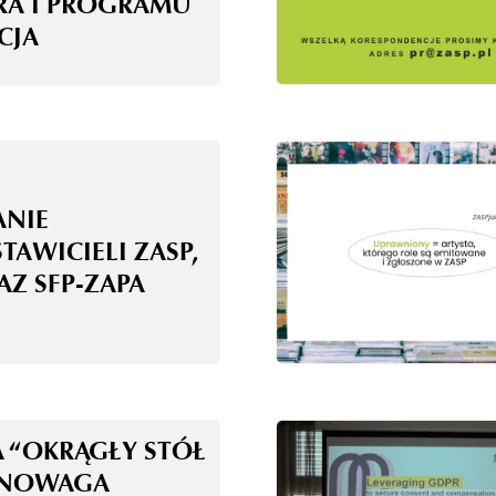
RA I PROGRAMU
CJA
ANIE
TAWICIELI ZASP,
AZ SFP-ZAPA
A “OKRĄGŁY STÓŁ
WNOWAGA