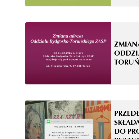
ZMIAN
ODDZI
TORUŃ
PRZED
SKŁAD
DO PR