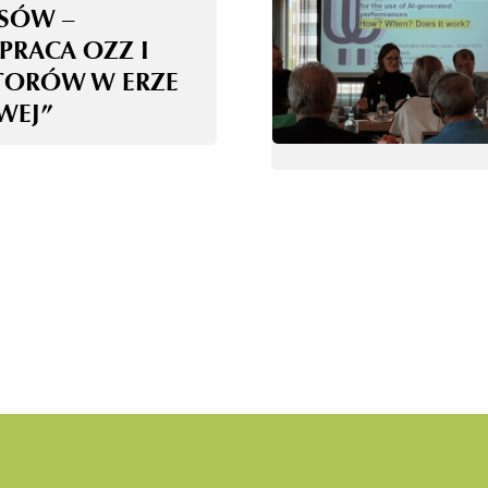
ESÓW –
PRACA OZZ I
TORÓW W ERZE
WEJ”