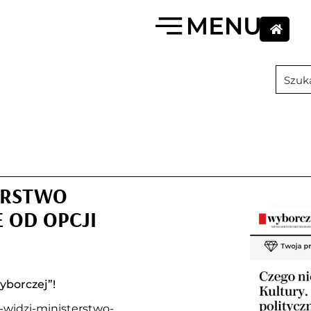
TERSTWO
E OD OPCJI
yborczej”!
e-widzi-ministerstwo-