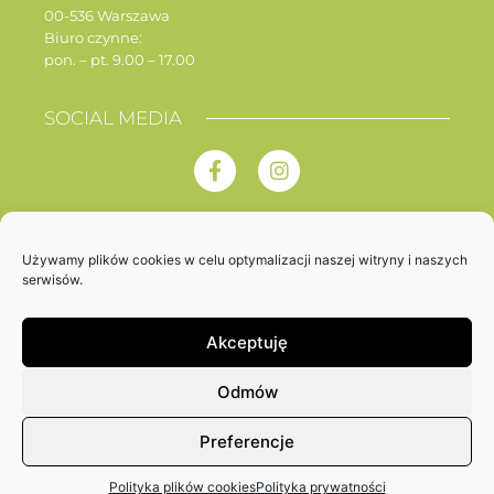
00-536 Warszawa
Biuro czynne:
pon. – pt. 9.00 – 17.00
SOCIAL MEDIA
Używamy plików cookies w celu optymalizacji naszej witryny i naszych
serwisów.
Polityka prywatności
Akceptuję
Copyright © 2023 Związek Artystów Scen Polskich ZASP –
Stowarzyszenie. All Rights Reserved.
Odmów
Created by
Pink Design
Preferencje
Polityka plików cookies
Polityka prywatności