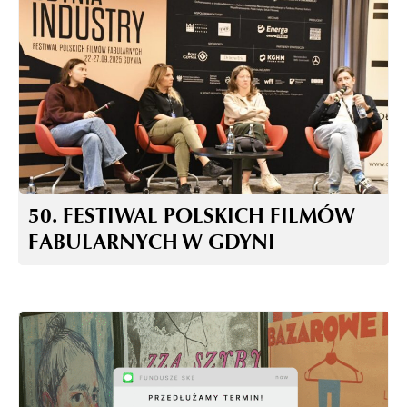
50. FESTIWAL POLSKICH FILMÓW
FABULARNYCH W GDYNI