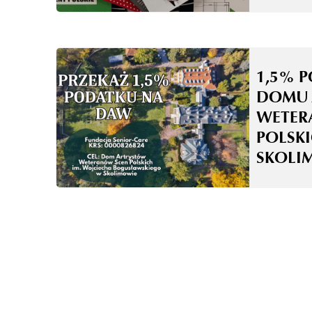
1,5% 
DOMU 
WETER
POLSK
SKOLI
ODPOW