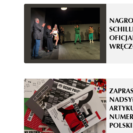
NAGRO
SCHILL
OFICJA
WRĘCZ
ZAPRA
NADSY
ARTYK
NUMER
POLSKI