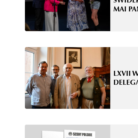
ŚWIDE
MAI P
LXVII 
DELEG