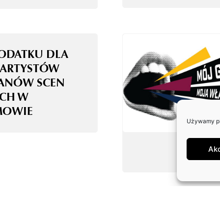
PODATKU DLA
ARTYSTÓW
ANÓW SCEN
ICH W
MOWIE
Używamy pli
Ak
IEDŹ ZASP W