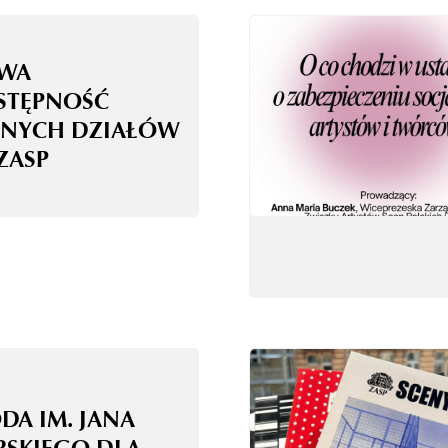
WA
STĘPNOŚĆ
NYCH DZIAŁÓW
ZASP
DA IM. JANA