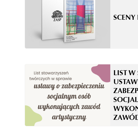
SCENY 
LIST W
USTAW
ZABEZ
SOCJA
WYKON
ZAWÓD