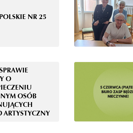
POLSKIE NR 25
 SPRAWIE
Y O
PIECZENIU
LNYM OSÓB
UJĄCYCH
 ARTYSTYCZNY