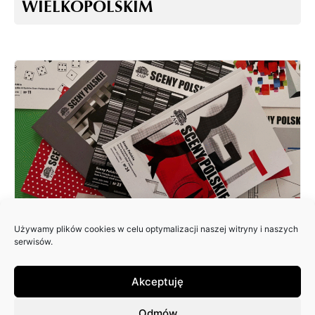
WIELKOPOLSKIM
Używamy plików cookies w celu optymalizacji naszej witryny i naszych
ZAPRASZAMY DO NADSYŁANIA
serwisów.
ARTYKUŁÓW DO 25. NUMERU
PISMA: SCENY POLSKIE
Akceptuję
Odmów