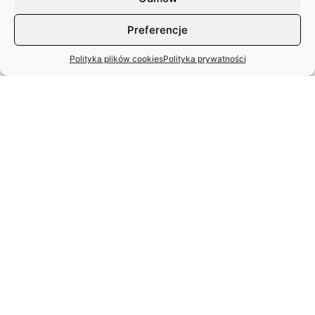
Preferencje
Polityka plików cookies
Polityka prywatności
MIĘDZYNARODOWY DZIEŃ TAŃCA
– APEL ZASP