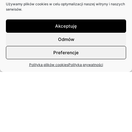
Używamy plików cookies w celu optymalizacji naszej witryny i naszych
ZAPRASZAMY DO NADSYŁANIA
serwisów.
ARTYKUŁÓW DO 25. NUMERU
PISMA: SCENY POLSKIE
Akceptuję
Odmów
Preferencje
Polityka plików cookies
Polityka prywatności
MIĘDZYNARODOWY DZIEŃ TAŃCA
– APEL ZASP