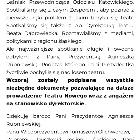
Leśniak Przewodnicząca Oddziału Katowickiego.
Spotkaliśmy się z całym Zespołem , aby poznać z
pierwszej ręki problem z jakim boryka się teatr.
Spotkaliśmy się także z p.o. Dyrektorką Teatru
Beatą Dąbrowiecką. Rozmawialiśmy z mediami,
politykami z regionu śląskiego.
Ale najważniejsze spotkanie długie i owocne
odbyłem z Panią Prezydentką Agnieszką
Rupniewską. Podczas którego Pani Prezydentka
życzliwie pochyliła się nad losem teatru.
𝗪𝗰𝘇𝗼𝗿𝗮𝗷 𝘇𝗼𝘀𝘁𝗮ł𝘆 𝗽𝗼𝗱𝗽𝗶𝘀𝗮𝗻𝗲 𝘄𝘀𝘇𝘆𝘀𝘁𝗸𝗶𝗲
𝗻𝗶𝗲𝘇𝗯𝗲̨𝗱𝗻𝗲 𝗱𝗼𝗸𝘂𝗺𝗲𝗻𝘁𝘆 𝗽𝗼𝘇𝘄𝗮𝗹𝗮𝗷𝗮̨𝗰𝗲 𝗻𝗮 𝗱𝗮𝗹𝘀𝘇𝗲
𝗽𝗿𝗼𝘄𝗮𝗱𝘇𝗲𝗻𝗶𝗲 𝗧𝗲𝗮𝘁𝗿𝘂 𝗡𝗼𝘄𝗲𝗴𝗼 𝘄𝗿𝗮𝘇 𝘇 𝗮𝗻𝗴𝗮𝘇̇𝗲𝗺
𝗻𝗮 𝘀𝘁𝗮𝗻𝗼𝘄𝗶𝘀𝗸𝗼 𝗱𝘆𝗿𝗲𝗸𝘁𝗼𝗿𝘀𝗸𝗶𝗲.
Dziękuję bardzo Pani Prezydentce Agnieszce
Rupniewskiej;
Panu Wiceprezydentowi Tomaszowi Olichwerowi,
Dobremu Duszkowi regionu śląskiego, Pani