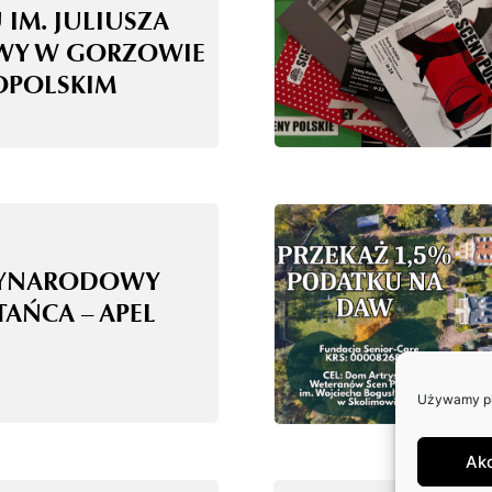
 IM. JULIUSZA
WY W GORZOWIE
OPOLSKIM
ZYNARODOWY
TAŃCA – APEL
Używamy pli
Ak