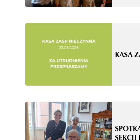
KASA 
SPOTK
SEKCJI