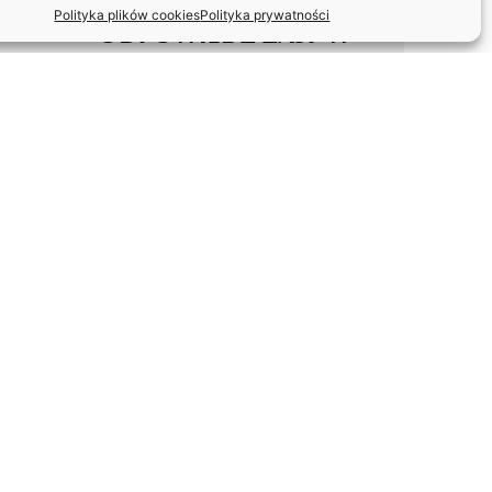
Polityka plików cookies
Polityka prywatności
ODPOWIEDŹ ZASP W
SPRAWIE FUNDACJI
ARTYSTÓW
WETERANÓW SCEN
POLSKICH
TOMASZ GĘSIKOWSKI Z
GLORIĄ ARTIS ✨