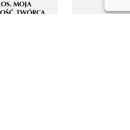
ŁOS. MOJA
OŚĆ. TWÓRCA
E ALGORYTM!
OLOGIA AI Z
MI – KOALICJA
ONIE AKTORÓW
WYCH I
NGOWYCH ORAZ
RÓW
ZASP NIECZYNNA