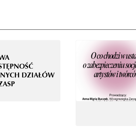
WA
STĘPNOŚĆ
NYCH DZIAŁÓW
ZASP