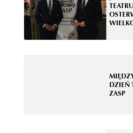
TEATRU
OSTER
WIELK
MIĘD
DZIEŃ 
ZASP