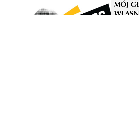
MÓJ G
WŁASN
TO NI
TECHN
ZASADA
W OBR
GŁOSO
DUBBI
LEKTO
KASA 