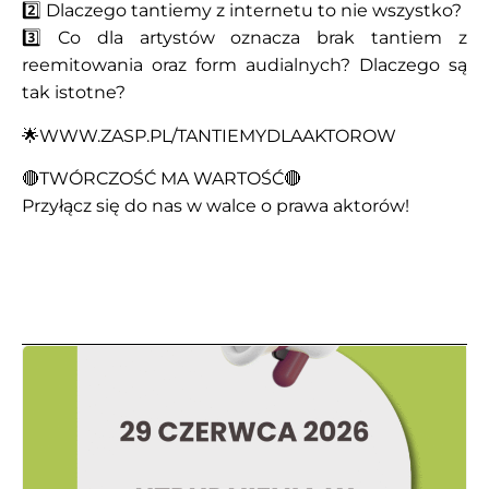
2️⃣ Dlaczego tantiemy z internetu to nie wszystko?
3️⃣ Co dla artystów oznacza brak tantiem z
reemitowania oraz form audialnych? Dlaczego są
tak istotne?
🌟WWW.ZASP.PL/TANTIEMYDLAAKTOROW
🔴TWÓRCZOŚĆ MA WARTOŚĆ🔴
Przyłącz się do nas w walce o prawa aktorów!