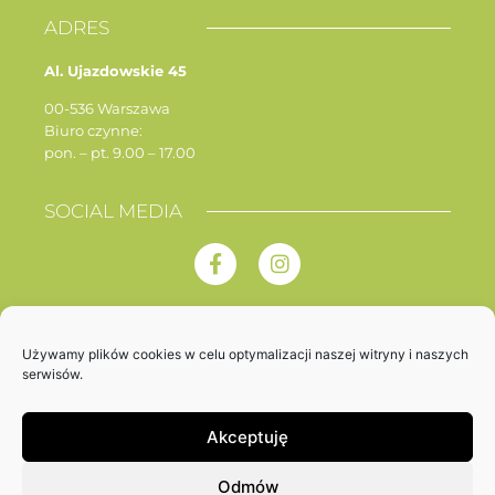
ADRES
Al. Ujazdowskie 45
00-536 Warszawa
Biuro czynne:
pon. – pt. 9.00 – 17.00
SOCIAL MEDIA
Używamy plików cookies w celu optymalizacji naszej witryny i naszych
serwisów.
Polityka prywatności
Akceptuję
Copyright © 2023 Związek Artystów Scen Polskich ZASP –
Stowarzyszenie. All Rights Reserved.
Odmów