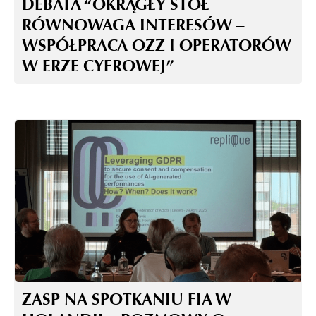
DEBATA “OKRĄGŁY STÓŁ –
RÓWNOWAGA INTERESÓW –
WSPÓŁPRACA OZZ I OPERATORÓW
W ERZE CYFROWEJ”
ZASP NA SPOTKANIU FIA W