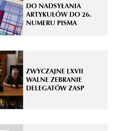
DO NADSYŁANIA
ARTYKUŁÓW DO 26.
NUMERU PISMA
ZWYCZAJNE LXVII
WALNE ZEBRANIE
DELEGATÓW ZASP