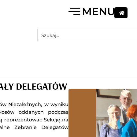
RAŁY DELEGATÓW
rów Niezależnych, w wyniku
 głosów oddanych podczas
dą reprezentować Sekcję na
ne Zebranie Delegatów