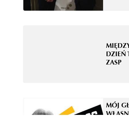
MIĘD
DZIEŃ 
ZASP
MÓJ G
WŁASN
TO NI