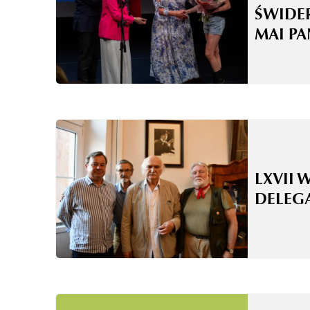
ŚWIDE
MAI P
LXVII 
DELEG