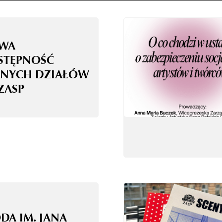
WA
STĘPNOŚĆ
NYCH DZIAŁÓW
ZASP
DA IM. JANA