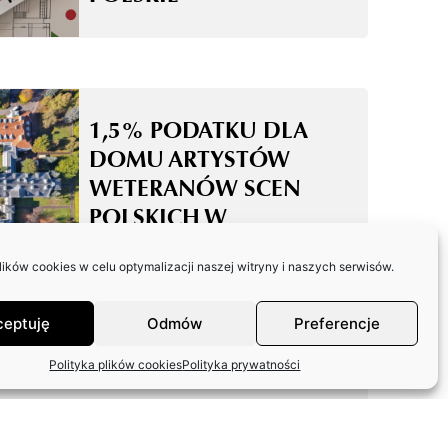
1,5% PODATKU DLA
DOMU ARTYSTÓW
WETERANÓW SCEN
POLSKICH W
SKOLIMOWIE
ków cookies w celu optymalizacji naszej witryny i naszych serwisów.
ceptuję
Odmów
Preferencje
Polityka plików cookies
Polityka prywatności
ODPOWIEDŹ ZASP W
SPRAWIE FUNDACJI
ARTYSTÓW