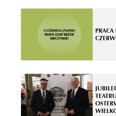
PRACA 
CZERW
JUBILE
TEATRU
OSTER
WIELK