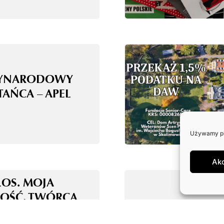
ZYNARODOWY
TAŃCA – APEL
Używamy pli
Ak
ŁOS. MOJA
OŚĆ. TWÓRCA
E ALGORYTM!