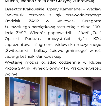
Muchą, Joanną Sroką oraz Grażyną Żubrowską.
Dyrektor Krakowskiej Opery Kamerlanej – Wacław
Jankowski otrzymał z rąk przewodniczącego
Oddziału ZASP w Krakowie- Grzegorza
Łukawskiego pamiątkową statuetkę z okazji 100-
lecia ZASP. Wieczór poprowadził – Józef „Żuk”
Opalski. Podczas uroczystości artyści KOK
zaprezentowali fragment widowiska muzycznego
„Świtezianki – ballady śpiewu gminnego” w reż.
Jadwigi Leśniak -Jankowskiej.
Wystawę można oglądać codziennie w Klubie
Aktora SPATiF, Rynek Główny 41 w Krakowie, wstęp
wolny!