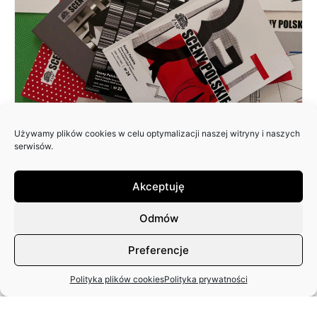
Używamy plików cookies w celu optymalizacji naszej witryny i naszych
ZAPRASZAMY DO NADSYŁANIA
serwisów.
ARTYKUŁÓW DO 25. NUMERU
PISMA: SCENY POLSKIE
Akceptuję
Odmów
Preferencje
Polityka plików cookies
Polityka prywatności