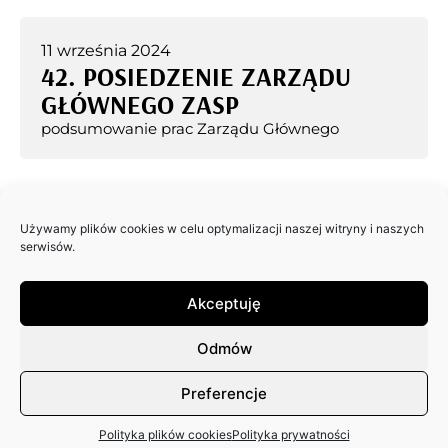
11 września 2024
42. POSIEDZENIE ZARZĄDU
GŁÓWNEGO ZASP
podsumowanie prac Zarządu Głównego
Używamy plików cookies w celu optymalizacji naszej witryny i naszych
3 września 2024
serwisów.
41. POSIEDZENIE ZARZĄDU
GŁÓWNEGO ZASP
Akceptuję
podsumowanie prac Zarządu Głównego
Odmów
Preferencje
7 sierpnia 2024
Polityka plików cookies
Polityka prywatności