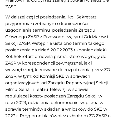
Krafftównie. Odbył też szereg spotkań w siedzibie
ZASP.
W dalszej części posiedzenia, kol. Sekretarz
przypomniała zebranym o konieczności
uzgodnienia terminu posiedzenia Zarządu
Głównego ZASP z Przewodniczącymi Oddziałów i
Sekcji ZASP. Wstępnie ustalono termin takiego
posiedzenia na dzień 20.02.2023 r. (poniedziałek).
Kol. Sekretarz omówiła pisma, które wpłynęły do
ZASP w korespondencji zewnętrznej, jak i
wewnętrznej, kierowane do rozpatrzenia przez ZG
ZASP, w tym: od Komisji SKE w sprawach
organizacyjnych; od Zarządu Repartycyjnej Sekcji
Filmu, Seriali i Teatru Telewizji w sprawie
regulującej koszty posiedzeń Zarządu Sekcji w
roku 2023, udzielenia pełnomocnictw, pisma w
sprawie terminów składania wniosków do SKE w
2023 r. Przypomniała również członkom ZG ZASP o