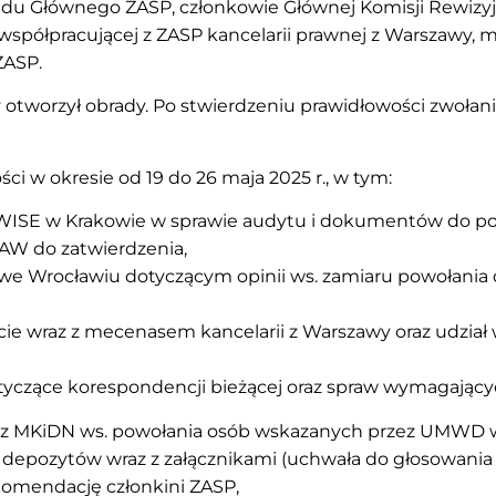
ądu Głównego ZASP, członkowie Głównej Komisji Rewizyj
współpracującej z ZASP kancelarii prawnej z Warszawy, 
ZASP.
 otworzył obrady. Po stwierdzeniu prawidłowości zwołan
ści w okresie od 19 do 26 maja 2025 r., w tym:
WISE w Krakowie w sprawie audytu i dokumentów do po
AW do zatwierdzenia,
 we Wrocławiu dotyczącym opinii ws. zamiaru powołania 
ie wraz z mecenasem kancelarii z Warszawy oraz udział
otyczące korespondencji bieżącej oraz spraw wymagający
z MKiDN ws. powołania osób wskazanych przez UMWD w
depozytów wraz z załącznikami (uchwała do głosowania
komendację członkini ZASP,