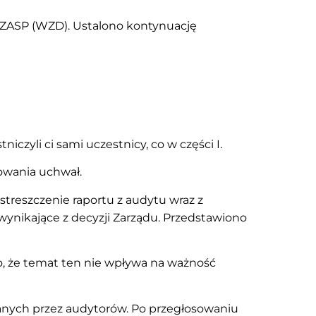
w ZASP (WZD). Ustalono kontynuację
zyli ci sami uczestnicy, co w części I.
owania uchwał.
treszczenie raportu z audytu wraz z
wynikające z decyzji Zarządu. Przedstawiono
o, że temat ten nie wpływa na ważność
nych przez audytorów. Po przegłosowaniu