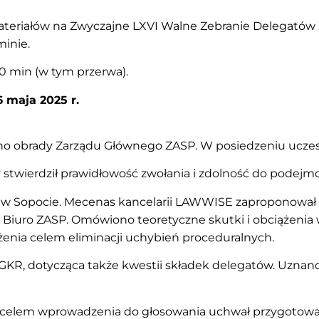
 materiałów na Zwyczajne LXVI Walne Zebranie Delegató
inie.
30 min (w tym przerwa).
6 maja 2025 r.
o obrady Zarządu Głównego ZASP. W posiedzeniu uczestnic
 stwierdził prawidłowość zwołania i zdolność do podejm
E w Sopocie. Mecenas kancelarii LAWWISE zaproponował s
Biuro ZASP. Omówiono teoretyczne skutki i obciążenia 
żenia celem eliminacji uchybień proceduralnych.
 GKR, dotycząca także kwestii składek delegatów. Uznan
 celem wprowadzenia do głosowania uchwał przygotowa