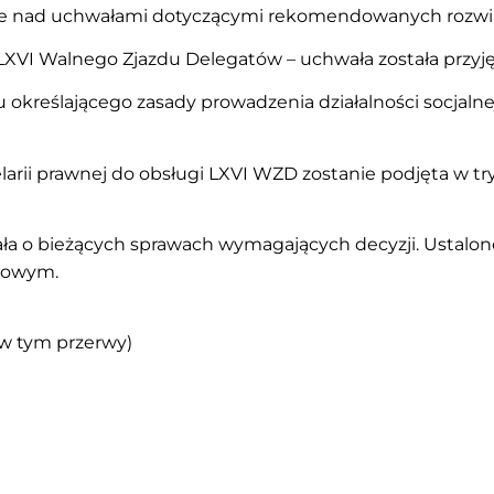
ie nad uchwałami dotyczącymi rekomendowanych rozwi
VI Walnego Zjazdu Delegatów – uchwała została przyję
określającego zasady prowadzenia działalności socjalne
arii prawnej do obsługi LXVI WZD zostanie podjęta w t
a o bieżących sprawach wymagających decyzji. Ustalo
ydowym.
. (w tym przerwy)
ZG ZASP