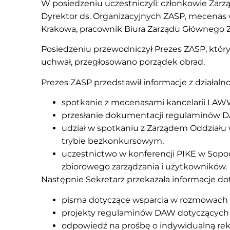
W posiedzeniu uczestniczyli: członkowie Zarz
Dyrektor ds. Organizacyjnych ZASP, mecenas 
Krakowa, pracownik Biura Zarządu Głównego 
Posiedzeniu przewodniczył Prezes ZASP, który
uchwał, przegłosowano porządek obrad.
Prezes ZASP przedstawił informacje z działalno
spotkanie z mecenasami kancelarii LAW
przesłanie dokumentacji regulaminów D
udział w spotkaniu z Zarządem Oddziału
trybie bezkonkursowym,
uczestnictwo w konferencji PIKE w Sopoc
zbiorowego zarządzania i użytkowników.
Następnie Sekretarz przekazała informacje d
pisma dotyczące wsparcia w rozmowach 
projekty regulaminów DAW dotyczących 
odpowiedź na prośbę o indywidualną re