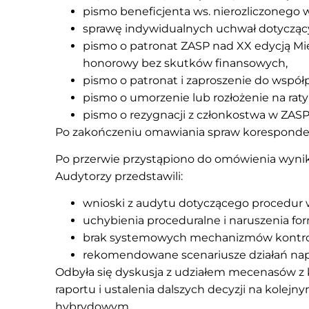
pismo beneficjenta ws. nierozliczonego 
sprawę indywidualnych uchwał dotyczący
pismo o patronat ZASP nad XX edycją M
honorowy bez skutków finansowych,
pismo o patronat i zaproszenie do współp
pismo o umorzenie lub rozłożenie na raty
pismo o rezygnacji z członkostwa w ZASP
Po zakończeniu omawiania spraw koresponde
Po przerwie przystąpiono do omówienia wyni
Audytorzy przedstawili:
wnioski z audytu dotyczącego procedur
uchybienia proceduralne i naruszenia fo
brak systemowych mechanizmów kontro
rekomendowane scenariusze działań napra
Odbyła się dyskusja z udziałem mecenasów z k
raportu i ustalenia dalszych decyzji na kolejn
hybrydowym.