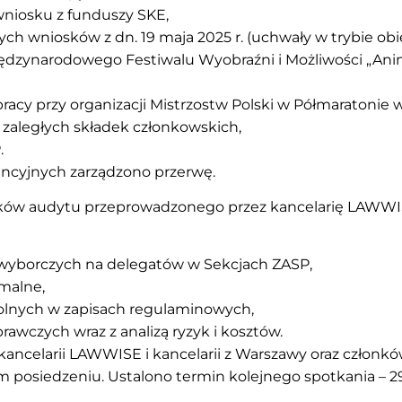
wniosku z funduszy SKE,
ch wniosków z dn. 19 maja 2025 r. (uchwały w trybie o
iędzynarodowego Festiwalu Wyobraźni i Możliwości „An
racy przy organizacji Mistrzostw Polski w Półmaratonie 
 zaległych składek członkowskich,
.
ncyjnych zarządzono przerwę.
ków audytu przeprowadzonego przez kancelarię LAWWIS
 wyborczych na delegatów w Sekcjach ZASP,
rmalne,
lnych w zapisach regulaminowych,
wczych wraz z analizą ryzyk i kosztów.
ancelarii LAWWISE i kancelarii z Warszawy oraz członkó
ym posiedzeniu. Ustalono termin kolejnego spotkania – 29