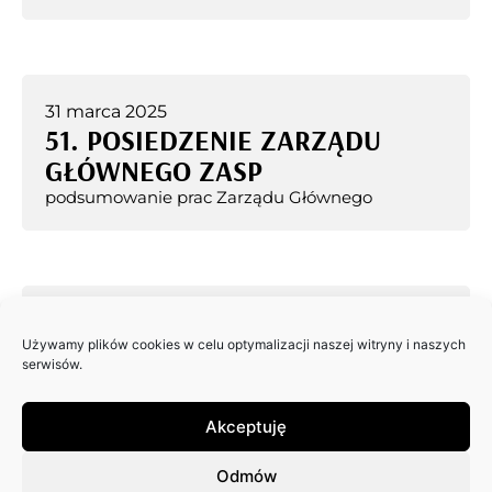
31 marca 2025
51. POSIEDZENIE ZARZĄDU
GŁÓWNEGO ZASP
podsumowanie prac Zarządu Głównego
14 marca 2025
50. POSIEDZENIE ZARZĄDU
Używamy plików cookies w celu optymalizacji naszej witryny i naszych
serwisów.
GŁÓWNEGO ZASP
podsumowanie prac Zarządu Głównego
Akceptuję
Odmów