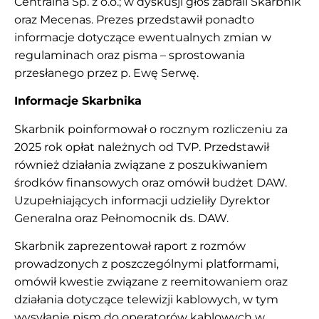
Centralna Sp. z o.o.; w dyskusji głos zabrali Skarbnik
oraz Mecenas. Prezes przedstawił ponadto
informacje dotyczące ewentualnych zmian w
regulaminach oraz pisma – sprostowania
przesłanego przez p. Ewę Serwę.
Informacje Skarbnika
Skarbnik poinformował o rocznym rozliczeniu za
2025 rok opłat należnych od TVP. Przedstawił
również działania związane z poszukiwaniem
środków finansowych oraz omówił budżet DAW.
Uzupełniających informacji udzieliły Dyrektor
Generalna oraz Pełnomocnik ds. DAW.
Skarbnik zaprezentował raport z rozmów
prowadzonych z poszczególnymi platformami,
omówił kwestie związane z reemitowaniem oraz
działania dotyczące telewizji kablowych, w tym
wysyłanie pism do operatorów kablowych w