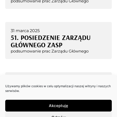
podsumowanie prac Zarządu Głównego
31 marca 2025
51. POSIEDZENIE ZARZĄDU
GŁÓWNEGO ZASP
podsumowanie prac Zarządu Głównego
14 marca 2025
50. POSIEDZENIE ZARZĄDU
Używamy plików cookies w celu optymalizacji naszej witryny i naszych
serwisów.
GŁÓWNEGO ZASP
podsumowanie prac Zarządu Głównego
Akceptuję