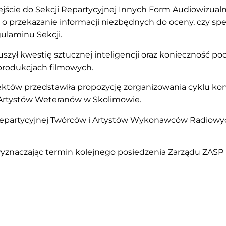
ejście do Sekcji Repartycyjnej Innych Form Audiowizual
o przekazanie informacji niezbędnych do oceny, czy spełn
gulaminu Sekcji.
ył kwestię sztucznej inteligencji oraz konieczność pod
 produkcjach filmowych.
ektów przedstawiła propozycję zorganizowania cyklu k
Artystów Weteranów w Skolimowie.
epartycyjnej Twórców i Artystów Wykonawców Radiowych 
yznaczając termin kolejnego posiedzenia Zarządu ZASP n
Nowicka