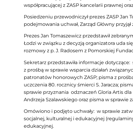
współpracującej z ZASP kancelarii prawnej or
Posiedzeniu przewodniczył prezes ZASP Jan To
podejmowania uchwał, Zarząd Główny przyjął
Prezes Jan Tomaszewicz przedstawił zebranym
Łodzi w związku z decyzją organizatora uda 
rozmowy z p. J. Radosem z Pomorskiej Fundac
Sekretarz przedstawiła informacje dotyczące:
z prośbą w sprawie wsparcia działań związan
patronatów honorowych ZASP; pisma z prośbą 
uczczenia 80. rocznicy śmierci S. Jaracza; pi
sprawie przyznania odznaczeń Gloria Artis dla 
Andrzeja Szalawskiego oraz pisma w sprawie 
Omówiono i podjęto uchwały: w sprawie zatw
socjalnej, kulturalnej i edukacyjnej (regulami
edukacyjnej.