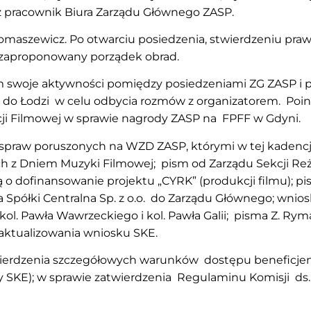
az pracownik Biura Zarządu Głównego ZASP.
maszewicz. Po otwarciu posiedzenia, stwierdzeniu prawi
 zaproponowany porządek obrad.
 swoje aktywności pomiędzy posiedzeniami ZG ZASP i p
się do Łodzi w celu odbycia rozmów z organizatorem. Po
ji Filmowej w sprawie nagrody ZASP na FPFF w Gdyni.
 spraw poruszonych na WZD ZASP, którymi w tej kadencji
ych z Dniem Muzyki Filmowej; pism od Zarządu Sekcji Re
o dofinansowanie projektu „CYRK” (produkcji filmu); p
sma Spółki Centralna Sp. z o.o. do Zarządu Głównego; wni
kol. Pawła Wawrzeckiego i kol. Pawła Galii; pisma Z. Rym
zaktualizowania wniosku SKE.
ierdzenia szczegółowych warunków dostępu beneficjent
ny SKE); w sprawie zatwierdzenia Regulaminu Komisji ds. dz