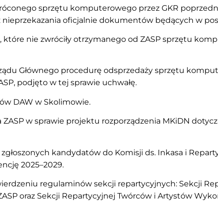
óconego sprzętu komputerowego przez GKR poprzedniej k
z nieprzekazania oficjalnie dokumentów będących w pos
, które nie zwróciły otrzymanego od ZASP sprzętu kompu
arządu Głównego procedurę odsprzedaży sprzętu kompu
ASP, podjęto w tej sprawie uchwałę.
inów DAW w Skolimowie.
 ZASP w sprawie projektu rozporządzenia MKiDN dotyczą
 zgłoszonych kandydatów do Komisji ds. Inkasa i Repart
dencję 2025–2029.
wierdzeniu regulaminów sekcji repartycyjnych: Sekcji Re
ASP oraz Sekcji Repartycyjnej Twórców i Artystów Wyk