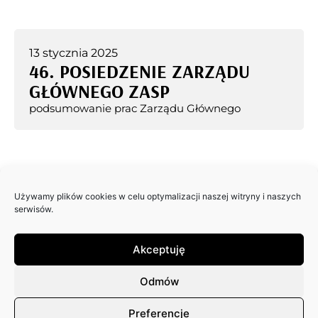
13 stycznia 2025
46. POSIEDZENIE ZARZĄDU
GŁÓWNEGO ZASP
podsumowanie prac Zarządu Głównego
20 grudnia 2024
Używamy plików cookies w celu optymalizacji naszej witryny i naszych
45. POSIEDZENIE ZARZĄDU
serwisów.
GŁÓWNEGO ZASP
podsumowanie prac Zarządu Głównego
Akceptuję
Odmów
Preferencje