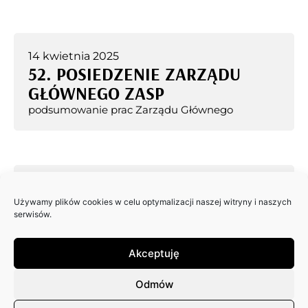
14 kwietnia 2025
52. POSIEDZENIE ZARZĄDU
GŁÓWNEGO ZASP
podsumowanie prac Zarządu Głównego
31 marca 2025
51. POSIEDZENIE ZARZĄDU
Używamy plików cookies w celu optymalizacji naszej witryny i naszych
serwisów.
GŁÓWNEGO ZASP
podsumowanie prac Zarządu Głównego
Akceptuję
Odmów