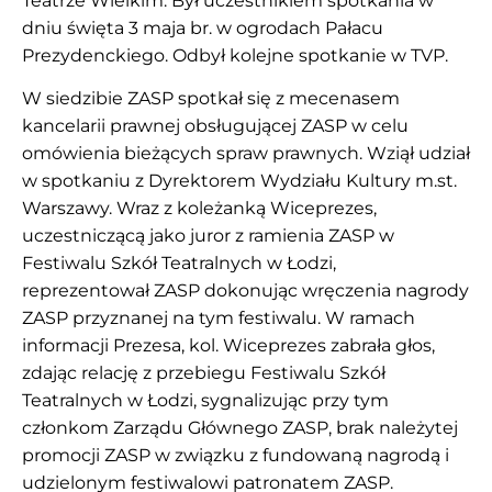
Teatrze Wielkim. Był uczestnikiem spotkania w
dniu święta 3 maja br. w ogrodach Pałacu
Prezydenckiego. Odbył kolejne spotkanie w TVP.
W siedzibie ZASP spotkał się z mecenasem
kancelarii prawnej obsługującej ZASP w celu
omówienia bieżących spraw prawnych. Wziął udział
w spotkaniu z Dyrektorem Wydziału Kultury m.st.
Warszawy. Wraz z koleżanką Wiceprezes,
uczestniczącą jako juror z ramienia ZASP w
Festiwalu Szkół Teatralnych w Łodzi,
reprezentował ZASP dokonując wręczenia nagrody
ZASP przyznanej na tym festiwalu. W ramach
informacji Prezesa, kol. Wiceprezes zabrała głos,
zdając relację z przebiegu Festiwalu Szkół
Teatralnych w Łodzi, sygnalizując przy tym
członkom Zarządu Głównego ZASP, brak należytej
promocji ZASP w związku z fundowaną nagrodą i
udzielonym festiwalowi patronatem ZASP.