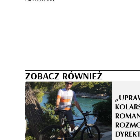
ZOBACZ RÓWNIEŻ
„UPRA
KOLAR
ROMAN
ROZMO
DYREK