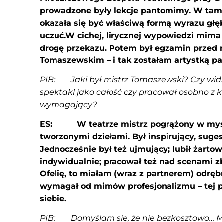
prowadzone były lekcje pantomimy. W ta
okazała się być właściwą formą wyrazu gł
uczuć.W cichej, lirycznej wypowiedzi mim
drogę przekazu. Potem był egzamin przed
Tomaszewskim – i tak zostałam artystką p
PIB: Jaki był mistrz Tomaszewski? Czy widzi
spektakl jako całość czy pracował osobno z 
wymagający?
ES: W teatrze mistrz pogrążony w myśl
tworzonymi dziełami. Był inspirujący, suge
Jednocześnie był też ujmujący; lubił żarto
indywidualnie; pracował też nad scenami z
Ofelię, to miałam (wraz z partnerem) odrę
wymagał od mimów profesjonalizmu – tej 
siebie.
PIB: Domyślam się, że nie bezkosztowo… M