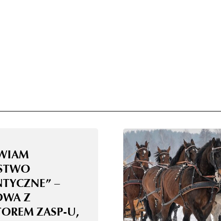
WIAM
STWO
TYCZNE” –
WA Z
TOREM ZASP-U,