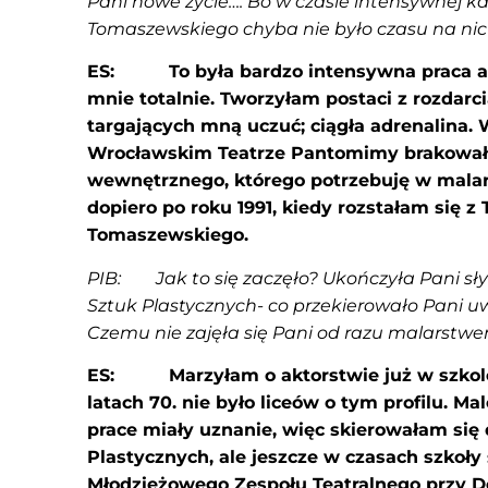
Pani nowe życie…. Bo w czasie intensywnej ka
Tomaszewskiego chyba nie było czasu na nic
ES: To była bardzo intensywna praca ak
mnie totalnie. Tworzyłam postaci z rozdar
targających mną uczuć; ciągła adrenalina. 
Wrocławskim Teatrze Pantomimy brakował
wewnętrznego, którego potrzebuję w malars
dopiero po roku 1991, kiedy rozstałam się 
Tomaszewskiego.
PIB: Jak to się zaczęło? Ukończyła Pani sł
Sztuk Plastycznych- co przekierowało Pani
Czemu nie zajęła się Pani od razu malarstw
ES: Marzyłam o aktorstwie już w szkole
latach 70. nie było liceów o tym profilu. M
prace miały uznanie, więc skierowałam się
Plastycznych, ale jeszcze w czasach szkoły
Młodzieżowego Zespołu Teatralnego przy D