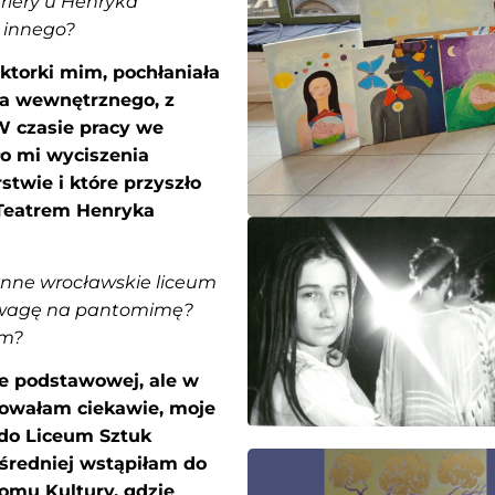
riery u Henryka
 innego?
torki mim, pochłaniała
cia wewnętrznego, z
W czasie pracy we
o mi wyciszenia
twie i które przyszło
z Teatrem Henryka
ynne wrocławskie liceum
 uwagę na pantomimę?
em?
 podstawowej, ale w
alowałam ciekawie, moje
 do Liceum Sztuk
 średniej wstąpiłam do
omu Kultury, gdzie