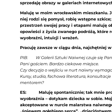
sprzedaję obrazy w galeriach internetowyc
Maluję w moim wrocławskim mieszkaniu. J
niej rodzi się pomysł, robię wstępne szkice
przestrzeń swojej pracy i etapami maluję ob
opowieści z życia zwanego podróżą, które ro
wyobraźni, intuicji i wrażeń.
Pracuję zawsze w ciągu dnia, najchętniej w 
PIB: W Galerii Sztuki Naiwnej czuje się Pan
Pani gościem. Bardzo ciekawe miejsce.
Czy decyzja o wejściu w nurt naiwny wymaga
Kursy, studia, fachowa literatura, konsultacj
mentorem?
ES: Maluję spontanicznie; tak mnie prow
wyobraźnia – dotykam dziecka w sobie. Moj
akceptowane w nurcie malarstwa naiwnego
„śpiewem gołębiego serca”, „dzieciństwem