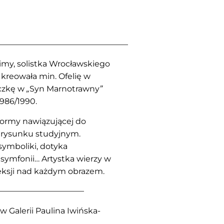
————————————————
imy, solistka Wrocławskiego
reowała min. Ofelię w
aczkę w
„
Syn Marnotrawny
”
1986/1990.
formy nawiązującej do
 rysunku studyjnym.
symboliki, dotyka
symfonii… Artystka wierzy w
eksji nad każdym obrazem.
——————————–
w Galerii Paulina Iwińska-