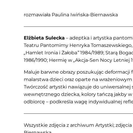
rozmawiała Paulina Iwińska-Biernawska
———————————————————————
Elżbieta Sulecka
– adeptka i artystka pantom
Teatru Pantomimy Henryka Tomaszewskiego, k
„
Hamlet Ironia i Żałoba
”
1984/1989; Starą Bog
1986/1990; Hermię w
„
Akcja-Sen Nocy Letniej 
Maluje barwne obrazy poszukując deformacji 
malarstwa dzieci oraz oparte na wrażeniowym
Twórczość artystki nawiązuje do uniwersalnej 
wewnętrznego dziecka, kolory tańczą jakby w 
odbiorcę – podkreśla wagę indywidualnej refl
———————————————————————
Wszystkie zdjęcia z archiwum Artystki; zdjęcia 
Biernawska