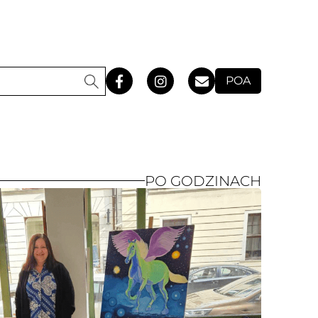
POA
PO GODZINACH