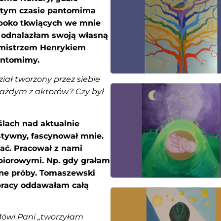
mtym czasie pantomima
ęboko tkwiących we mnie
a odnalazłam swoją własną
 mistrzem Henrykiem
antomimy.
ał tworzony przez siebie
każdym z aktorów? Czy był
ach nad aktualnie
stywny, fascynował mnie.
wać. Pracował z nami
biorowymi. Np. gdy grałam
bne próby. Tomaszewski
pracy oddawałam całą
ówi Pani „tworzyłam