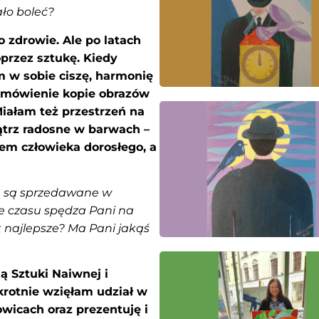
ało boleć?
 zdrowie. Ale po latach
przez sztukę. Kiedy
 w sobie ciszę, harmonię
amówienie kopie obrazów
Miałam też przestrzeń na
ątrz radosne w barwach –
em człowieka dorosłego, a
e są sprzedawane w
le czasu spędza Pani na
t najlepsze? Ma Pani jakąś
 Sztuki Naiwnej i
krotnie wzięłam udział w
wicach oraz prezentuję i