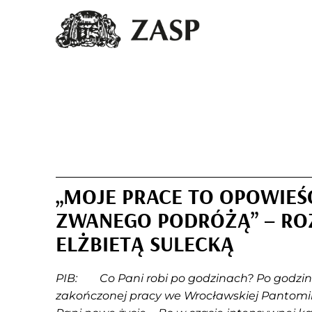
„MOJE PRACE TO OPOWIEŚC
ZWANEGO PODRÓŻĄ” – R
ELŻBIETĄ SULECKĄ
PIB: Co Pani robi po godzinach? Po godzina
zakończonej pracy we Wrocławskiej Pantomimi