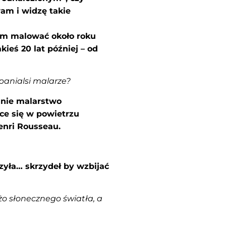
am i widzę takie
am malować około roku
kieś 20 lat później – od
anialsi malarze?
nie malarstwo
ce się w powietrzu
Henri Rousseau.
ła… skrzydeł by wzbijać
żo słonecznego światła, a