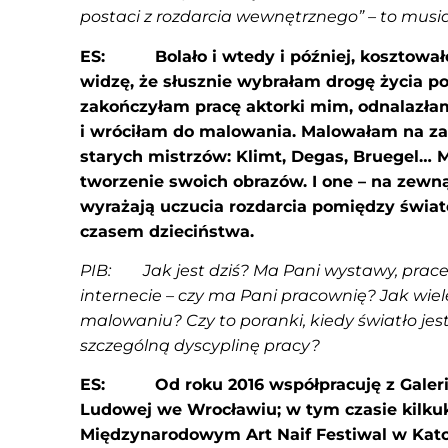
postaci z rozdarcia wewnętrznego” – to musi
ES: Bolało i wtedy i później, kosztowało
widzę, że słusznie wybrałam drogę życia po
zakończyłam pracę aktorki mim, odnalazłam
i wróciłam do malowania. Malowałam na z
starych mistrzów: Klimt, Degas, Bruegel… 
tworzenie swoich obrazów. I one – na zewn
wyrażają uczucia rozdarcia pomiędzy świat
czasem dzieciństwa.
PIB: Jak jest dziś? Ma Pani wystawy, prac
internecie – czy ma Pani pracownię? Jak wie
malowaniu? Czy to poranki, kiedy światło jes
szczególną dyscyplinę pracy?
ES: Od roku 2016 współpracuję z Galerią
Ludowej we Wrocławiu; w tym czasie kilku
Międzynarodowym Art Naif Festiwal w Kato