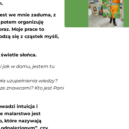
h.
est we mnie zaduma, z
; potem organizuję
raz. Moje prace to
dzą się z cząstek myśli,
świetle słońca.
i jak w domu, jestem tu
ła uzupełnienia wiedzy?
e ze znawcami? Kto jest Pani
adzi intuicja i
e malarstwo jest
, które nazywają
 odnalezionym”, czy