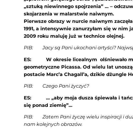
„sztuką niewinnego spojrzenia” … – odczuw
skojarzenia w malarstwie naiwnym.
Pierwsze obrazy w nurcie naiwnym zaczęł
1991, a intensywnie zanurzyłam się w nim ja
2009 roku maluję już w technice olejnej.
PIB: Jacy są Pani ukochani artyści? Najwsp
ES: W okresie licealnym olśniewało m
geometryczne Picassa. Od wielu lat unoszą
postacie Marc’a Chagall’a, dzikie dżungle 
PIB: Czego Pani życzyć?
ES: … „aby moja dusza śpiewała i tańczy
się ponad ziemię”…
PIB: Zatem Pani życzę wielu inspiracji i du
nam kolejnych obrazów.