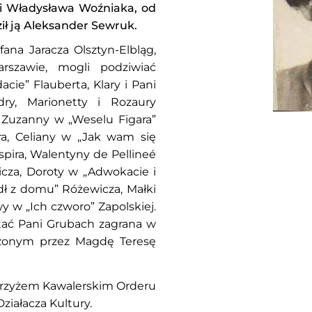
rii Władysława Woźniaka, od
ił ją Aleksander Sewruk.
ana Jaracza Olsztyn-Elbląg,
rszawie, mogli podziwiać
cie” Flauberta, Klary i Pani
dry, Marionetty i Rozaury
 Zuzanny w „Weselu Figara”
ra, Celiany w „Jak wam się
pira, Walentyny de Pellineé
icza, Doroty w „Adwokacie i
dł z domu” Różewicza, Małki
y w „Ich czworo” Zapolskiej.
ostać Pani Grubach zagrana w
zonym przez Magdę Teresę
 Krzyżem Kawalerskim Orderu
ziałacza Kultury.