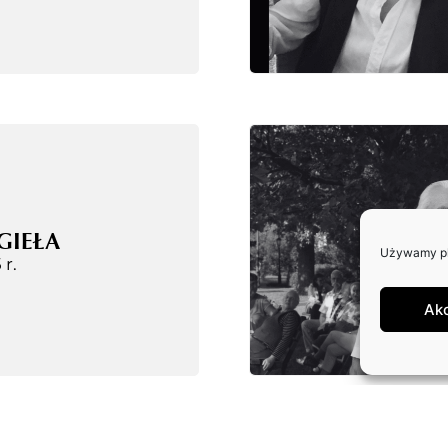
GIEŁA
Używamy pli
 r.
Ak