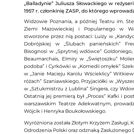
„Balladynie” Juliusza Słowackiego w reżyse
1957 r. członkinię ZASP, do którego wprowadz
Widzowie Poznania, a później Teatru im. Stef
Ziemi Mazowieckiej i Popularnego w Wa
stworzone przez nią postaci: Luizy w „Kandyda
Dobrójskiej w „Ślubach panieńskich” Fre
Bisognosi w „Sprytnej wdówce” Goldoniego,
Beaumarchais, Elmiry w „Świętoszku” Molie
podoba” i Cyrkówki w „Komedii omyłek” Szeks
w „Janie Macieju Karolu Wścieklicy” Witkiew
różach” Szaniawskiego, Przyjaciółki w „Wysze
w „Sztukmistrzu z Lublina” Singera, czy Wdow
Ostatnią jej premierą był „Proces” Kafki i p
warszawskim Teatrze Adekwatnym, prowad
Wójcik i Henryka Boukołowskiego.
Wyróżniona została Złotym Krzyżem Zasługi,
Odrodzenia Polski oraz odznaką Zasłużonego D