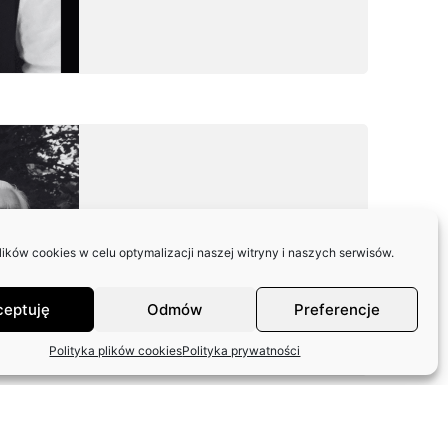
STANISŁAW
SPARAŻYŃSKI
ków cookies w celu optymalizacji naszej witryny i naszych serwisów.
22.07.1931 r. –
24.11.2025 r.
ceptuję
Odmów
Preferencje
Polityka plików cookies
Polityka prywatności