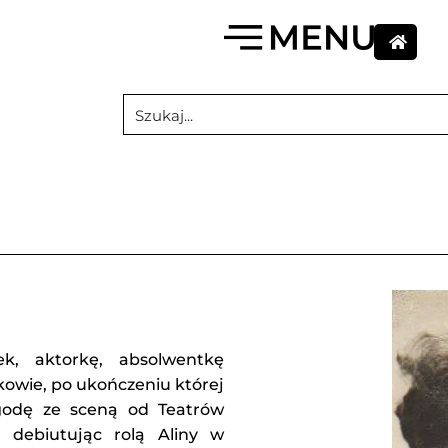
k, aktorkę, absolwentkę
kowie, po ukończeniu której
godę ze sceną od Teatrów
 debiutując rolą Aliny w