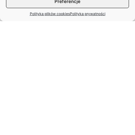
Preferencje
Polityka plików cookies
Polityka prywatności
STANISŁAW SPARAŻYŃSKI
22.07.1931 r. –
24.11.2025 r.