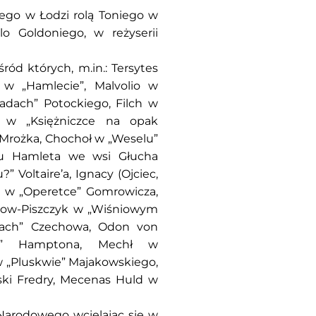
go w Łodzi rolą Toniego w
o Goldoniego, w reżyserii
ród których, m.in.: Tersytes
z w „Hamlecie”, Malvolio w
aradach” Potockiego, Filch w
e w „Księżniczce na opak
 Mrożka, Chochoł w „Weselu”
iu Hamleta we wsi Głucha
 Voltaire’a, Ignacy (Ojciec,
żę w „Operetce” Gomrowicza,
now-Piszczyk w „Wiśniowym
trach” Czechowa, Odon von
du” Hamptona, Mechł w
 w „Pluskwie” Majakowskiego,
lski Fredry, Mecenas Huld w
 Narodowego wcielając się w