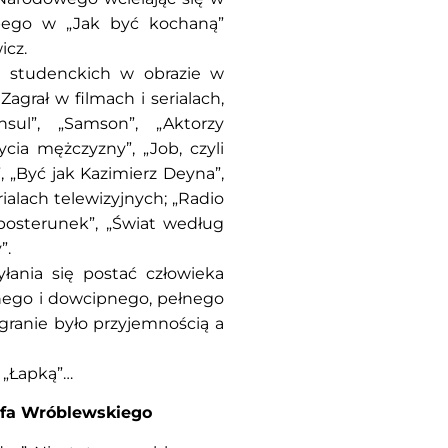
ubego w „Jak być kochaną”
icz.
 studenckich w obrazie w
 Zagrał w filmach i serialach,
nsul”, „Samson”, „Aktorzy
życia mężczyzny”, „Job, czyli
, „Być jak Kazimierz Deyna”,
ialach telewizyjnych; „Radio
 posterunek”, „Świat według
”.
ania się postać człowieka
nego i dowcipnego, pełnego
m granie było przyjemnością a
a „Łapką”…
ofa Wróblewskiego