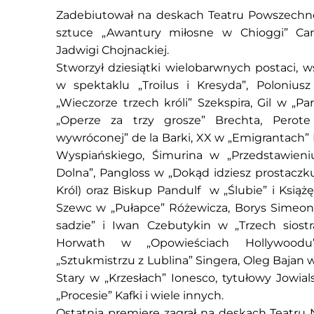
Zadebiutował na deskach Teatru Powszechne
sztuce „Awantury miłosne w Chioggi” Carl
Jadwigi Chojnackiej.
Stworzył dziesiątki wielobarwnych postaci, wś
w spektaklu „Troilus i Kresyda”, Polonius
„Wieczorze trzech króli” Szekspira, Gil w „P
„Operze za trzy grosze” Brechta, Perot
wywróconej” de la Barki, XX w „Emigrantach”
Wyspiańskiego, Śimurina w „Przedstawien
Dolna”, Pangloss w „Dokąd idziesz prostaczku?”
Król) oraz Biskup Pandulf w „Ślubie” i Ksią
Szewc w „Pułapce” Różewicza, Borys Simeo
sadzie” i Iwan Czebutykin w „Trzech sios
Horwath w „Opowieściach Hollywoo
„Sztukmistrzu z Lublina” Singera, Oleg Bajan
Stary w „Krzesłach” Ionesco, tytułowy Jowia
„Procesie” Kafki i wiele innych.
Ostatnią premierę zagrał na deskach Teatru