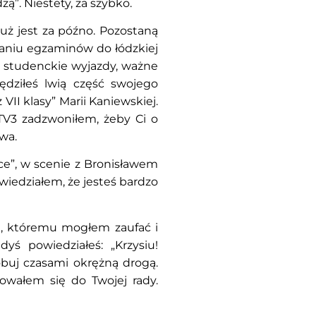
ą”. Niestety, za szybko.
już jest za późno. Pozostaną
daniu egzaminów do łódzkiej
e studenckie wyjazdy, ważne
dziłeś lwią część swojego
VII klasy” Marii Kaniewskiej.
TV3 zadzwoniłem, żeby Ci o
wa.
ce”, w scenie z Bronisławem
wiedziałem, że jesteś bardzo
m, któremu mogłem zaufać i
dyś powiedziałeś: „Krzysiu!
óbuj czasami okrężną drogą.
sowałem się do Twojej rady.