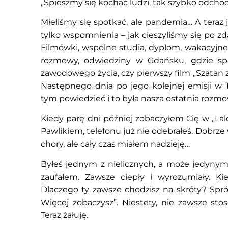
„Śpieszmy się kochać ludzi, tak szybko odchodz
Mieliśmy się spotkać, ale pandemia… A teraz 
tylko wspomnienia – jak cieszyliśmy się po z
Filmówki, wspólne studia, dyplom, wakacyjn
rozmowy, odwiedziny w Gdańsku, gdzie spę
zawodowego życia, czy pierwszy film „Szatan z 
Następnego dnia po jego kolejnej emisji w 
tym powiedzieć i to była nasza ostatnia rozmo
Kiedy parę dni później zobaczyłem Cię w „Lal
Pawlikiem, telefonu już nie odebrałeś. Dobrze 
chory, ale cały czas miałem nadzieję…
Byłeś jednym z nielicznych, a może jedyny
zaufałem. Zawsze ciepły i wyrozumiały. Kie
Dlaczego ty zawsze chodzisz na skróty? Spr
Więcej zobaczysz”. Niestety, nie zawsze sto
Teraz żałuję.