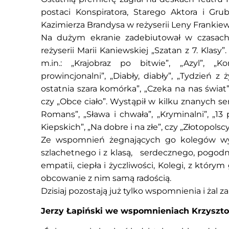
postaci Konspiratora, Starego Aktora i Gr
Kazimierza Brandysa w reżyserii Leny Frankiew
Na dużym ekranie zadebiutował w czasach
reżyserii Marii Kaniewskiej „Szatan z 7. Klasy”.
m.in.: „Krajobraz po bitwie”, „Azyl”, „Ko
prowincjonalni”, „Diabły, diabły”, „Tydzień z 
ostatnia szara komórka”, „Czeka na nas świat”
czy „Obce ciało”. Wystąpił w kilku znanych ser
Romans”, „Sława i chwała”, „Kryminalni”, „13
Kiepskich”, „Na dobre i na złe”, czy „Złotopolscy
Ze wspomnień żegnających go kolegów wył
szlachetnego i z klasą, serdecznego, pogod
empatii, ciepła i życzliwości, Kolegi, z który
obcowanie z nim samą radością.
Dzisiaj pozostają już tylko wspomnienia i żal z
Jerzy Łapiński we wspomnieniach Krzyszt