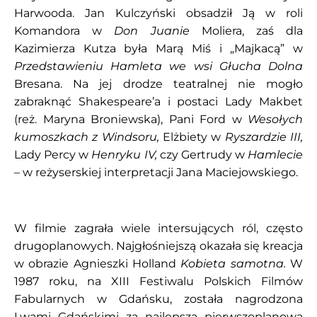
Harwooda. Jan Kulczyński obsadził Ją w roli
Komandora w
Don Juanie
Moliera, zaś dla
Kazimierza Kutza była Marą Miś i „Majkacą” w
Przedstawieniu Hamleta we wsi Głucha Dolna
Bresana. Na jej drodze teatralnej nie mogło
zabraknąć Shakespeare’a i postaci Lady Makbet
(reż. Maryna Broniewska), Pani Ford w
Wesołych
kumoszkach z Windsoru,
Elżbiety w
Ryszardzie III,
Lady Percy w
Henryku IV,
czy Gertrudy w
Hamlecie
– w reżyserskiej interpretacji Jana Maciejowskiego.
W filmie zagrała wiele intersujących ról, często
drugoplanowych. Najgłośniejszą okazała się kreacja
w obrazie Agnieszki Holland
Kobieta samotna.
W
1987 roku, na XIII Festiwalu Polskich Filmów
Fabularnych w Gdańsku, została nagrodzona
Lwami Gdańskimi za najlepszą pierwszoplanową