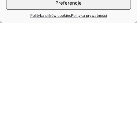
Preferencje
Polityka plików cookies
Polityka prywatności
STANISŁAW SPARAŻYŃSKI
22.07.1931 r. –
24.11.2025 r.