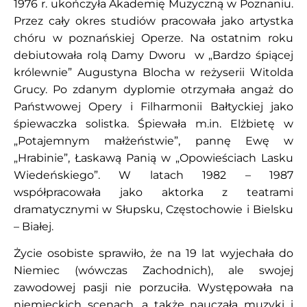
1976 r. ukończyła Akademię Muzyczną w Poznaniu.
Przez cały okres studiów pracowała jako artystka
chóru w poznańskiej Operze. Na ostatnim roku
debiutowała rolą Damy Dworu w „Bardzo śpiącej
królewnie” Augustyna Blocha w reżyserii Witolda
Grucy. Po zdanym dyplomie otrzymała angaż do
Państwowej Opery i Filharmonii Bałtyckiej jako
śpiewaczka solistka. Śpiewała m.in. Elżbietę w
„Potajemnym małżeństwie”, pannę Ewę w
„Hrabinie”, Łaskawą Panią w „Opowieściach Lasku
Wiedeńskiego”. W latach 1982 – 1987
współpracowała jako aktorka z teatrami
dramatycznymi w Słupsku, Częstochowie i Bielsku
– Białej.
Życie osobiste sprawiło, że na 19 lat wyjechała do
Niemiec (wówczas Zachodnich), ale swojej
zawodowej pasji nie porzuciła. Występowała na
niemieckich scenach, a także nauczała muzyki i