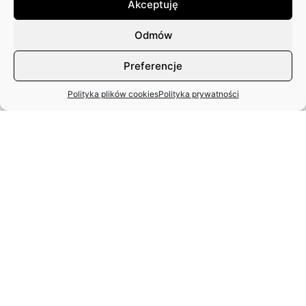
Akceptuję
EWA JAGIEŁA
18.12.2025 r.
Odmów
Preferencje
Polityka plików cookies
Polityka prywatności
STANISŁAW SPARAŻYŃSKI
22.07.1931 r. –
24.11.2025 r.