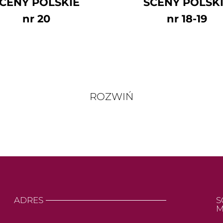
CENY POLSKIE
SCENY POLSK
nr 20
nr 18-19
ROZWIŃ
ADRES
S
M