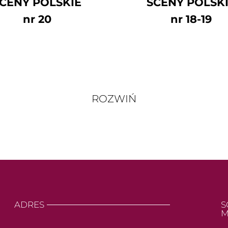
CENY POLSKIE
SCENY POLSK
nr 20
nr 18-19
ROZWIŃ
ADRES
S
M