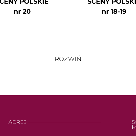
CENY POLSKIE
SCENY POLSK
nr 20
nr 18-19
ROZWIŃ
ADRES
S
M