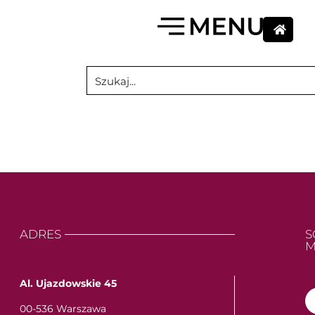
ADRES
S
M
Al. Ujazdowskie 45
00-536 Warszawa