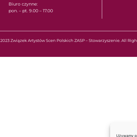
Biuro czynne:
pon. – pt. 9.00 – 17.00
2023 Związek Artystów Scen Polskich ZASP – Stowarzyszenie. All Righ
Używamy pli