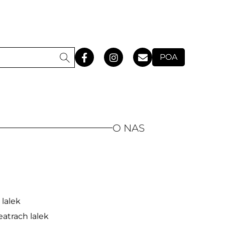
POA
O NAS
lalek
atrach lalek