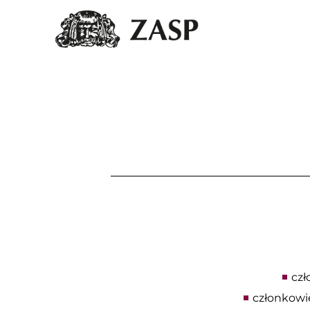
czł
członkowi