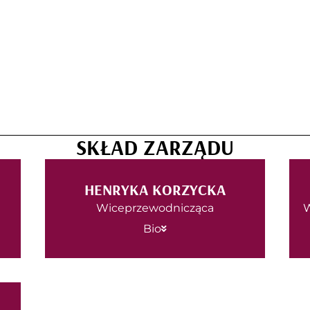
SKŁAD ZARZĄDU
HENRYKA KORZYCKA
Wiceprzewodnicząca
W
Bio