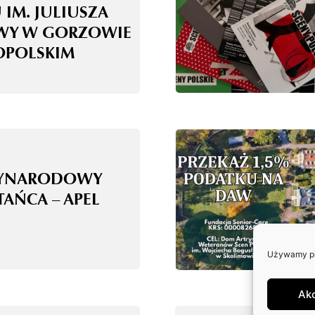
 IM. JULIUSZA
WY W GORZOWIE
OPOLSKIM
ZYNARODOWY
TAŃCA – APEL
Używamy pli
Ak