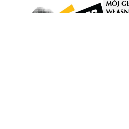
MÓJ G
WŁASN
TO NI
TECHN
ZASADA
W OBR
GŁOSO
DUBBI
LEKTO
KASA 