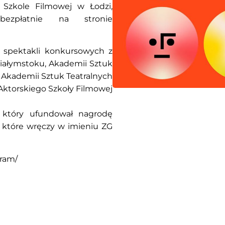
z Szkole Filmowej w Łodzi,
ezpłatnie na stronie
 spektakli konkursowych z
 Białymstoku, Akademii Sztuk
u, Akademii Sztuk Teatralnych
 Aktorskiego Szkoły Filmowej
 który ufundował nagrodę
, które wręczy w imieniu ZG
gram/