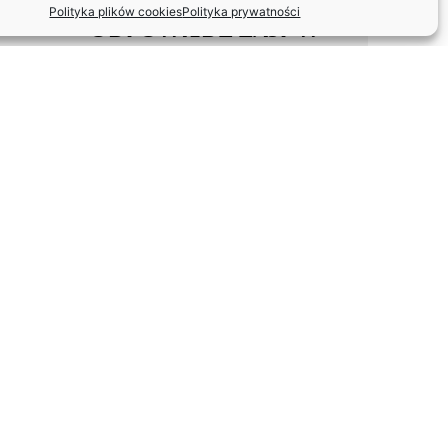
Polityka plików cookies
Polityka prywatności
ODPOWIEDŹ ZASP W
SPRAWIE FUNDACJI
ARTYSTÓW
WETERANÓW SCEN
POLSKICH
TOMASZ GĘSIKOWSKI Z
GLORIĄ ARTIS ✨