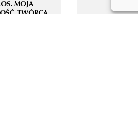
ŁOS. MOJA
OŚĆ. TWÓRCA
E ALGORYTM!
OLOGIA AI Z
MI – KOALICJA
ONIE AKTORÓW
WYCH I
NGOWYCH ORAZ
RÓW
ZASP NIECZYNNA