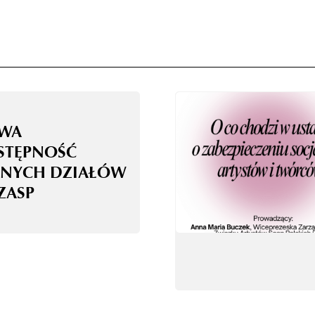
WA
STĘPNOŚĆ
NYCH DZIAŁÓW
ZASP