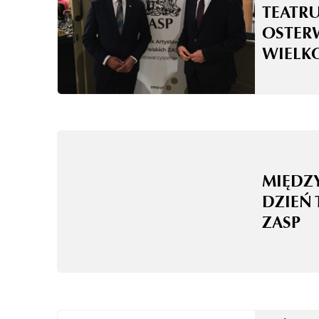
TEATRU
OSTER
WIELK
MIĘD
DZIEŃ 
ZASP