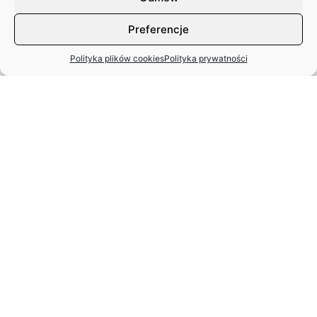
Preferencje
Polityka plików cookies
Polityka prywatności
MIĘDZYNARODOWY DZIEŃ TAŃCA
– APEL ZASP