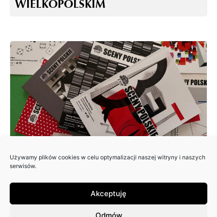
WIELKOPOLSKIM
Używamy plików cookies w celu optymalizacji naszej witryny i naszych
ZAPRASZAMY DO NADSYŁANIA
serwisów.
ARTYKUŁÓW DO 25. NUMERU
PISMA: SCENY POLSKIE
Akceptuję
Odmów