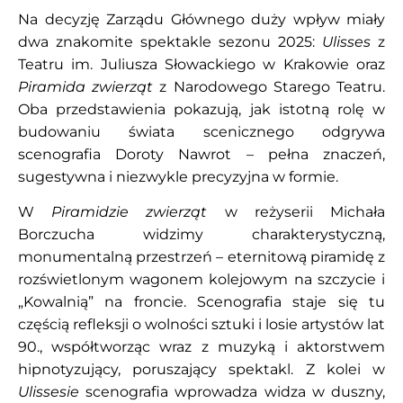
Na decyzję Zarządu Głównego duży wpływ miały
dwa znakomite spektakle sezonu 2025:
Ulisses
z
Teatru im. Juliusza Słowackiego w Krakowie oraz
Piramida zwierząt
z Narodowego Starego Teatru.
Oba przedstawienia pokazują, jak istotną rolę w
budowaniu świata scenicznego odgrywa
scenografia Doroty Nawrot – pełna znaczeń,
sugestywna i niezwykle precyzyjna w formie.
W
Piramidzie zwierząt
w reżyserii Michała
Borczucha widzimy charakterystyczną,
monumentalną przestrzeń – eternitową piramidę z
rozświetlonym wagonem kolejowym na szczycie i
„Kowalnią” na froncie. Scenografia staje się tu
częścią refleksji o wolności sztuki i losie artystów lat
90., współtworząc wraz z muzyką i aktorstwem
hipnotyzujący, poruszający spektakl. Z kolei w
Ulissesie
scenografia wprowadza widza w duszny,