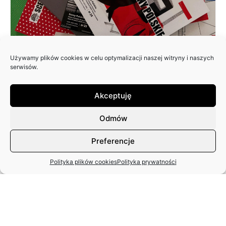
Używamy plików cookies w celu optymalizacji naszej witryny i naszych
ZAPRASZAMY DO NADSYŁANIA
serwisów.
ARTYKUŁÓW DO 25. NUMERU
PISMA: SCENY POLSKIE
Akceptuję
Odmów
Preferencje
Polityka plików cookies
Polityka prywatności
MIĘDZYNARODOWY DZIEŃ TAŃCA
– APEL ZASP